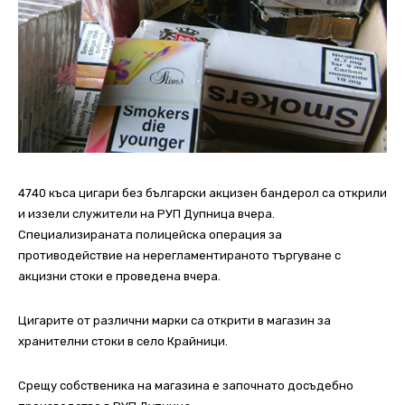
4740 къса цигари без български акцизен бандерол са открили
и иззели служители на РУП Дупница вчера.
Специализираната полицейска операция за
противодействие на нерегламентираното търгуване с
акцизни стоки е проведена вчера.
Цигарите от различни марки са открити в магазин за
хранителни стоки в село Крайници.
Срещу собственика на магазина е започнато досъдебно