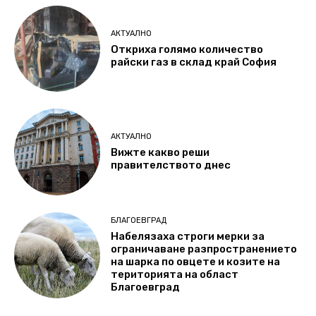
АКТУАЛНО
Откриха голямо количество
райски газ в склад край София
АКТУАЛНО
Вижте какво реши
правителството днес
БЛАГОЕВГРАД
Набелязаха строги мерки за
ограничаване разпространението
на шарка по овцете и козите на
територията на област
Благоевград