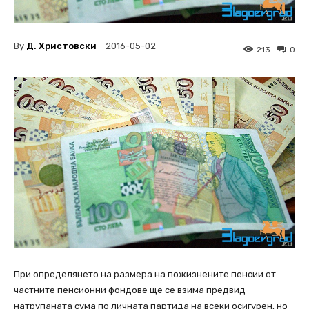
By
Д. Христовски
2016-05-02
213
0
При определянето на размера на пожизнените пенсии от
частните пенсионни фондове ще се взима предвид
натрупаната сума по личната партида на всеки осигурен, но