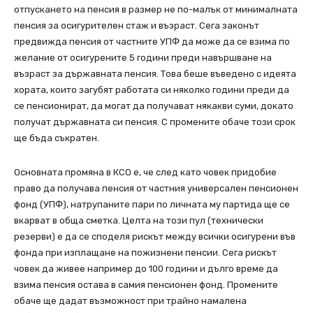
отпускането на пенсия в размер не по-малък от минималната
пенсия за осигурителен стаж и възраст. Сега законът
предвижда пенсия от частните УПФ да може да се взима по
желание от осигурените 5 години преди навършване на
възраст за държавната пенсия. Това беше въведено с идеята
хората, които загубят работата си няколко години преди да
се пенсионират, да могат да получават някакви суми, докато
получат държавната си пенсия. С промените обаче този срок
ще бъда съкратен.
Основната промяна в КСО е, че след като човек придобие
право да получава пенсия от частния универсален пенсионен
фонд (УПФ), натрупаните пари по личната му партида ще се
вкарват в обща сметка. Целта на този пул (технически
резерви) е да се споделя рискът между всички осигурени във
фонда при изплащане на пожизнени пенсии. Сега рискът
човек да живее например до 100 години и дълго време да
взима пенсия остава в самия пенсионен фонд. Промените
обаче ще дадат възможност при трайно намалена