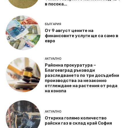
в посока...
БЪЛГАРИЯ
От 9 август цените на
финансовите услуги ще са само в
евро
АКТУАЛНО
Районна прокуратура –
Благоевград ръководи
разследването по три досъдебни
производства за незаконно
отглеждане на растения от рода
на конопа
АКТУАЛНО
Откриха голямо количество
райски газ в склад край София