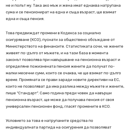
не и полът му. Така ако мъж и жена имат еднаква натрупана
сума и се пенсионират на една и съща възраст, ще взимат
една и съща пенсия.
Това предвиждат промени в Кодекса за социално
осигуряване (КСО), пуснати за обществено обсъждане от
Министерството на финансите. Статистиката сочи, че жените
живеят по-дълго от мъжете, и на тази база в момента
законът позволява при навършване на пенсионна възраст и
определяне пожизнената пенсия жените да получат по-
малки месечни суми, които се очаква, че ще взимат по-дълго
време. Промяната се прави заради новите директиви на ЕС,
които не позволяват да има разлика между мъжете и жените,
пише “Стандарт”. Само година преди човек да навърши
пенсионна възраст, ще може да получава пенсия от своя
универсален пенсионен фонд, гласят промените в КСО.
Условието за това е натрупаните средства по
индивидуалната партида на осигурения да позволяват