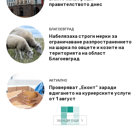
правителството днес
БЛАГОЕВГРАД
Набелязаха строги мерки за
ограничаване разпространението
на шарка по овцете и козите на
територията на област
Благоевград
АКТУАЛНО
Проверяват „Еконт“ заради
вдигането на куриерските услуги
от 1 август
зареди още