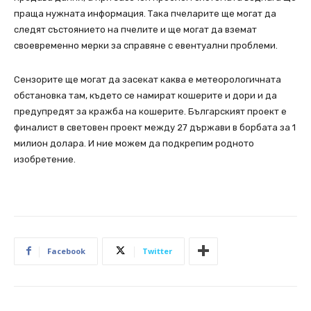
праща нужната информация. Така пчеларите ще могат да
следят състоянието на пчелите и ще могат да вземат
своевременно мерки за справяне с евентуални проблеми.
Сензорите ще могат да засекат каква е метеорологичната
обстановка там, където се намират кошерите и дори и да
предупредят за кражба на кошерите. Българският проект е
финалист в световен проект между 27 държави в борбата за 1
милион долара. И ние можем да подкрепим родното
изобретение.
Facebook
Twitter