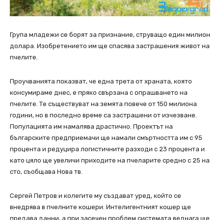
Група младежи се борят за признание, струващо един милион
долара. Изобретението им ще спасява застрашения живот на
пчелите.
Проучванията показват, че една трета от храната, която
консумираме днес, е пряко свързана с опрашването на
пчелите. Те съществуват на земята повече от 150 милиона
години, но в последно време са застрашени от изчезване.
Популацията им намалява драстично. Проектът на
българските предприемачи ще намали смъртността им с 95
процента и редуцира логистичните разходи с 23 процента и
като цяло ще увеличи приходите на пчеларите средно с 25 на
сто, съобщава Нова тв.
Сергей Петров и колегите му създават уред, който се
внедрява в пчелните кошери. Интелигентният кошер ще
предава данни, а при засечен проблем системата веднага ще