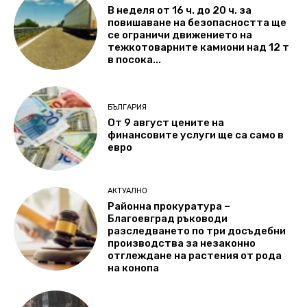
В неделя от 16 ч. до 20 ч. за
повишаване на безопасността ще
се ограничи движението на
тежкотоварните камиони над 12 т
в посока...
БЪЛГАРИЯ
От 9 август цените на
финансовите услуги ще са само в
евро
АКТУАЛНО
Районна прокуратура –
Благоевград ръководи
разследването по три досъдебни
производства за незаконно
отглеждане на растения от рода
на конопа