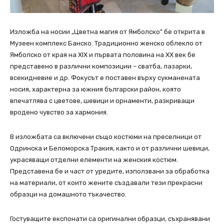
Изложба на носии „Цветна магия от Ямболско” бе открита в
Музеен комплекс Банско. Традиционно женско облекло от
Ямболско от края на ХІХ и първата половина на ХХ век бе
представено в различни композиции – сватба, лазарки,
всекидневие и др. Фокусът е поставен върху сукманената
носия, характерна за южния български район, която
впечатлява с цветове, шевици и орнаменти, разкриващи
вродено чувство за хармония.
В изложбата са включени също костюми на преселници от
Одринска и Беломорска Тракия, както и от различни шевици,
украсяващи отделни елементи на женския костюм.
Представена бе и част от уредите, използвани за обработка
на материали, от които жените създавали тези прекрасни
образци на домашното тъкачество.
Гостуващите експонати са оригинални образци, съхранявани