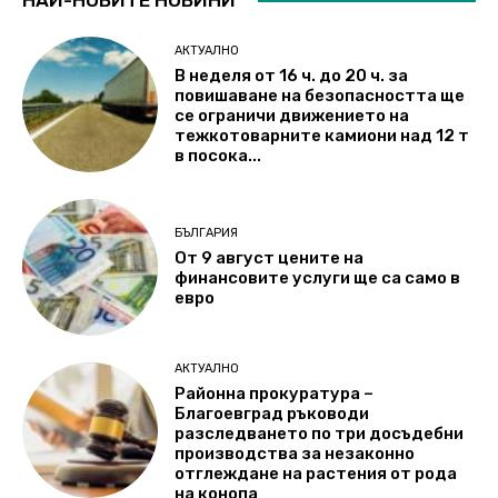
АКТУАЛНО
В неделя от 16 ч. до 20 ч. за
повишаване на безопасността ще
се ограничи движението на
тежкотоварните камиони над 12 т
в посока...
БЪЛГАРИЯ
От 9 август цените на
финансовите услуги ще са само в
евро
АКТУАЛНО
Районна прокуратура –
Благоевград ръководи
разследването по три досъдебни
производства за незаконно
отглеждане на растения от рода
на конопа