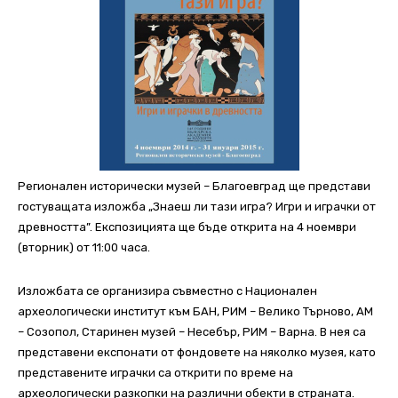
Регионален исторически музей – Благоевград ще представи
гостуващата изложба „Знаеш ли тази игра? Игри и играчки от
древността”. Експозицията ще бъде открита на 4 ноември
(вторник) от 11:00 часа.
Изложбата се организира съвместно с Национален
археологически институт към БАН, РИМ – Велико Търново, АМ
– Созопол, Старинен музей – Несебър, РИМ – Варна. В нея са
представени експонати от фондовете на няколко музея, като
представените играчки са открити по време на
археологически разкопки на различни обекти в страната.