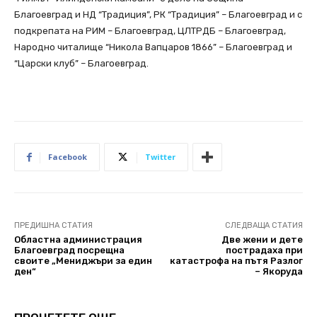
Благоевград и НД “Традиция”, РК “Традиция” – Благоевград и с
подкрепата на РИМ – Благоевград, ЦЛТРДБ – Благоевград,
Народно читалище “Никола Вапцаров 1866” – Благоевград и
“Царски клуб” – Благоевград.
Facebook
Twitter
ПРЕДИШНА СТАТИЯ
СЛЕДВАЩА СТАТИЯ
Областна администрация
Две жени и дете
Благоевград посрещна
пострадаха при
своите „Мениджъри за един
катастрофа на пътя Разлог
ден“
– Якоруда