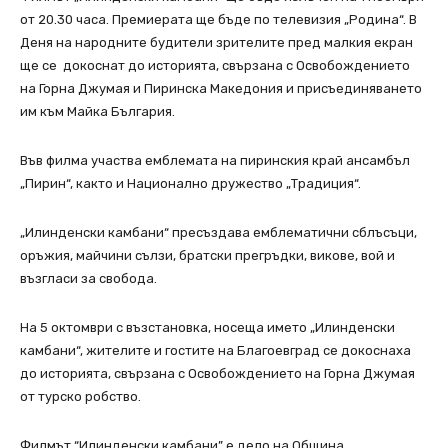
от 20.30 часа. Премиерата ще бъде по телевизия „Родина“. В
Деня на народните будители зрителите пред малкия екран
ще се докоснат до историята, свързана с Освобождението
на Горна Джумая и Пиринска Македония и присъединяването
им към Майка България.
Във филма участва емблемата на пиринския край ансамбъл
„Пирин“, както и Национално дружество „Традиция“.
„Илинденски камбани“ пресъздава емблематични сблъсъци,
оръжия, майчини сълзи, братски прегръдки, викове, вой и
възгласи за свобода.
На 5 октомври с възстановка, носеща името „Илинденски
камбани“, жителите и гостите на Благоевград се докоснаха
до историята, свързана с Освобождението на Горна Джумая
от турско робство.
Филмът “Илинденски камбани” е дело на Община