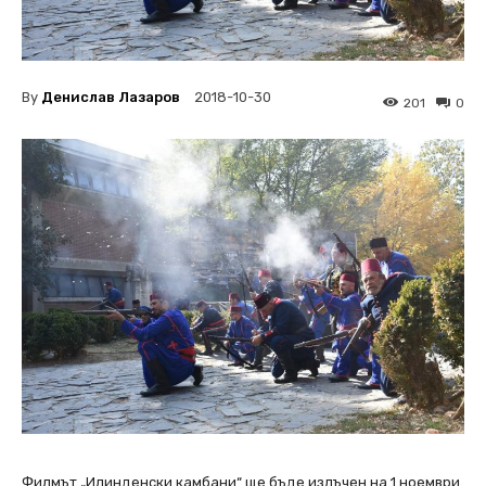
By
Денислав Лазаров
2018-10-30
201
0
Филмът „Илинденски камбани“ ще бъде излъчен на 1 ноември