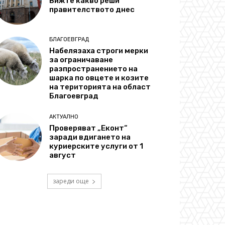
Вижте какво реши
правителството днес
БЛАГОЕВГРАД
Набелязаха строги мерки
за ограничаване
разпространението на
шарка по овцете и козите
на територията на област
Благоевград
АКТУАЛНО
Проверяват „Еконт“
заради вдигането на
куриерските услуги от 1
август
зареди още