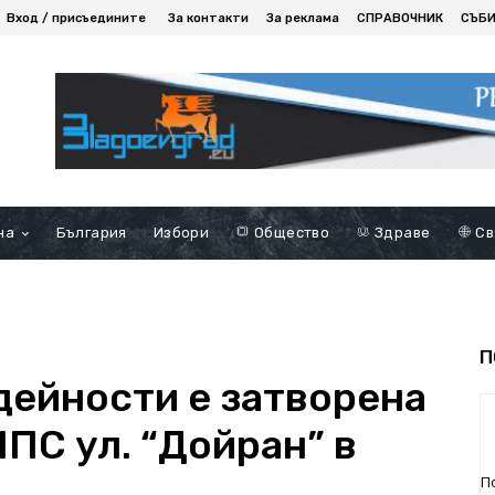
Вход / присъедините
За контакти
За реклама
СПРАВОЧНИК
СЪБ
на
България
Избори
Общество
Здраве
Св
П
дейности е затворена
ПС ул. “Дойран” в
П