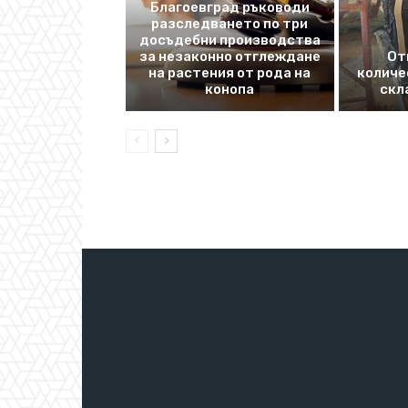
Благоевград ръководи
разследването по три
досъдебни производства
за незаконно отглеждане
От
на растения от рода на
количе
конопа
скл