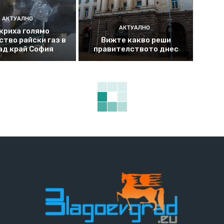
АКТУАЛНО
АКТУАЛНО
криха голямо
ство райски газ в
Вижте какво реши
ад край София
правителството днес