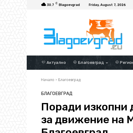
C
30.7
Blagoevgrad
Friday, August 7, 2026
Актуално
Благоевград
Регио
Начало
Благоевград
БЛАГОЕВГРАД
Поради изкопни 
за движение на М
Благоевград