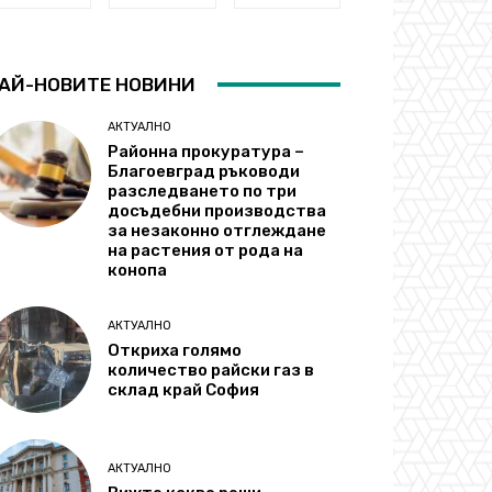
АЙ-НОВИТЕ НОВИНИ
АКТУАЛНО
Районна прокуратура –
Благоевград ръководи
разследването по три
досъдебни производства
за незаконно отглеждане
на растения от рода на
конопа
АКТУАЛНО
Откриха голямо
количество райски газ в
склад край София
АКТУАЛНО