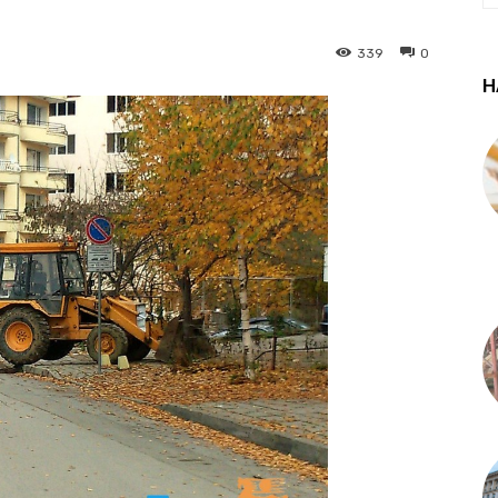
339
0
Н