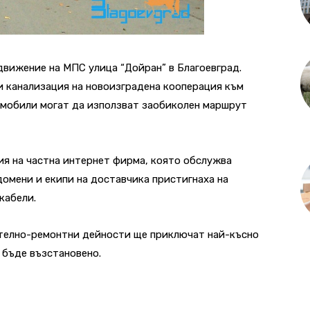
движение на МПС улица “Дойран” в Благоевград.
и канализация на новоизградена кооперация към
мобили могат да използват заобиколен маршрут
ия на частна интернет фирма, която обслужва
домени и екипи на доставчика пристигнаха на
кабели.
телно-ремонтни дейности
ще приключат най-късно
 бъде възстановено.