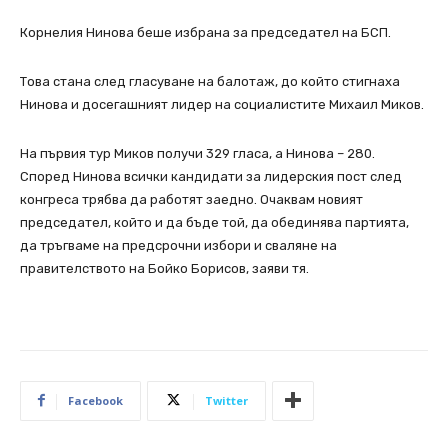
Корнелия Нинова беше избрана за председател на БСП.
Това стана след гласуване на балотаж, до който стигнаха
Нинова и досегашният лидер на социалистите Михаил Миков.
На първия тур Миков получи 329 гласа, а Нинова – 280.
Според Нинова всички кандидати за лидерския пост след
конгреса трябва да работят заедно. Очаквам новият
председател, който и да бъде той, да обединява партията,
да тръгваме на предсрочни избори и сваляне на
правителството на Бойко Борисов, заяви тя.
Facebook
Twitter