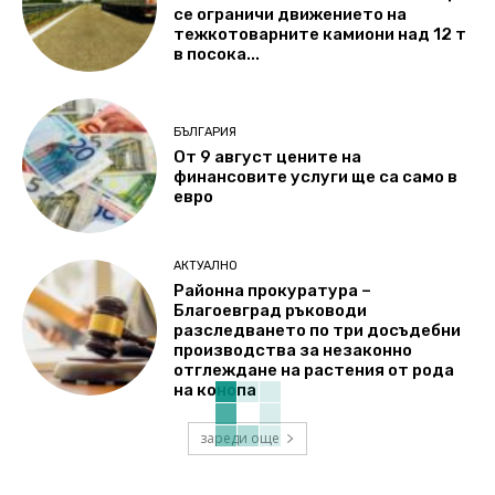
се ограничи движението на
тежкотоварните камиони над 12 т
в посока...
БЪЛГАРИЯ
От 9 август цените на
финансовите услуги ще са само в
евро
АКТУАЛНО
Районна прокуратура –
Благоевград ръководи
разследването по три досъдебни
производства за незаконно
отглеждане на растения от рода
на конопа
зареди още