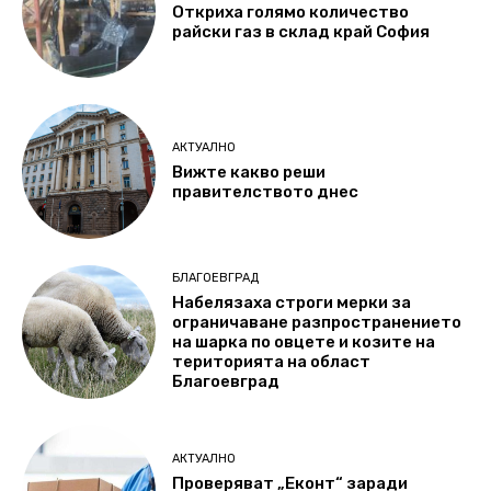
Откриха голямо количество
райски газ в склад край София
АКТУАЛНО
Вижте какво реши
правителството днес
БЛАГОЕВГРАД
Набелязаха строги мерки за
ограничаване разпространението
на шарка по овцете и козите на
територията на област
Благоевград
АКТУАЛНО
Проверяват „Еконт“ заради