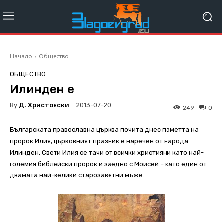
Начало
Общество
ОБЩЕСТВО
Илинден e
By
Д. Христовски
2013-07-20
249
0
Българската православна църква почита днес паметта на
пророк Илия, църковният празник е наречен от народа
Илинден. Свети Илия се тачи от всички християни като най-
големия библейски пророк и заедно с Моисей – като един от
двамата най-велики старозаветни мъже.