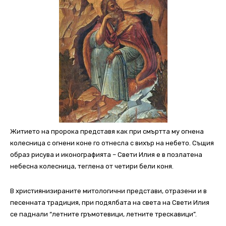
Житието на пророка представя как при смъртта му огнена
колесница с огнени коне го отнесла с вихър на небето. Същия
образ рисува и иконографията – Свети Илия е в позлатена
небесна колесница, теглена от четири бели коня.
В християнизираните митологични представи, отразени и в
песенната традиция, при подялбата на света на Свети Илия
се паднали “летните гръмотевици, летните трескавици”.