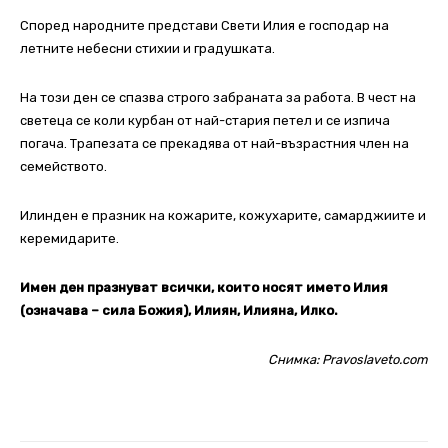
Според народните представи Свети Илия е господар на
летните небесни стихии и градушката.
На този ден се спазва строго забраната за работа. В чест на
светеца се коли курбан от най-стария петел и се изпича
погача. Трапезата се прекадява от най-възрастния член на
семейството.
Илинден е празник на кожарите, кожухарите, самарджиите и
керемидарите.
Имен ден празнуват всички, които носят името Илия
(означава – сила Божия), Илиян, Илияна, Илко.
Снимка: Pravoslaveto.com