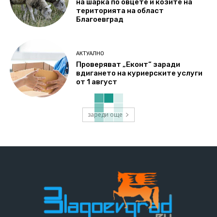
на шарка по овцете и козите на
територията на област
Благоевград
АКТУАЛНО
Проверяват „Еконт“ заради
вдигането на куриерските услуги
от 1 август
зареди още