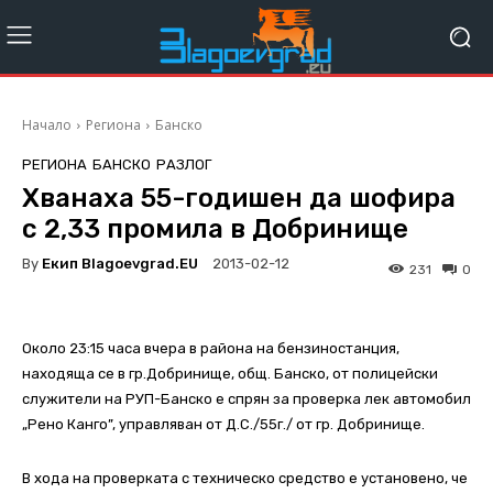
Начало
Региона
Банско
РЕГИОНА
БАНСКО
РАЗЛОГ
Хванаха 55-годишен да шофира
с 2,33 промила в Добринище
By
Екип Blagoevgrad.EU
2013-02-12
231
0
Около 23:15 часа вчера в района на бензиностанция,
находяща се в гр.Добринище, общ. Банско, от полицейски
служители на РУП-Банско е спрян за проверка лек автомобил
„Рено Канго”, управляван от Д.С./55г./ от гр. Добринище.
В хода на проверката с техническо средство е установено, че