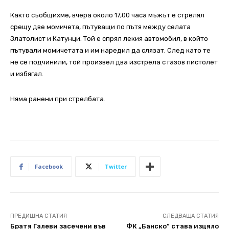
Както съобщихме, вчера около 17,00 часа мъжът е стрелял
срещу две момичета, пътуващи по пътя между селата
Златолист и Катунци. Той е спрял лекия автомобил, в който
пътували момичетата и им наредил да слязат. След като те
не се подчинили, той произвел два изстрела с газов пистолет
и избягал.
Няма ранени при стрелбата.
Facebook
Twitter
ПРЕДИШНА СТАТИЯ
СЛЕДВАЩА СТАТИЯ
Братя Галеви засечени във
ФК „Банско” става изцяло