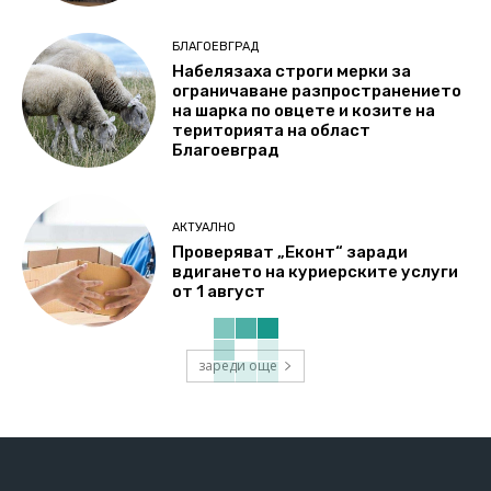
БЛАГОЕВГРАД
Набелязаха строги мерки за
ограничаване разпространението
на шарка по овцете и козите на
територията на област
Благоевград
АКТУАЛНО
Проверяват „Еконт“ заради
вдигането на куриерските услуги
от 1 август
зареди още