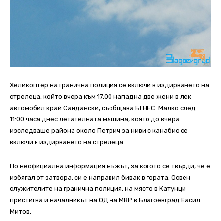
Хеликоптер на гранична полиция се включи в издирването на
стрелеца, който вчера към 17,00 нападна две жени в лек
автомобил край Сандански, съобщава БГНЕС. Малко след
11:00 часа днес летателната машина, която до вчера
изследваше района около Петрич за ниви с канабис се
включи в издирването на стрелеца.
По неофициална информация мъжът, за когото се твърди, че е
избягал от затвора, си е направил бивак в гората. Освен
служителите на гранична полиция, на място в Катунци
пристигна и началникът на ОД на МВР в Благоевград Васил
Митов.