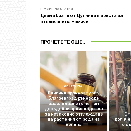
ПРЕДИШНА СТАТИЯ
Двама братя от Дупница в ареста за
отвличане на момиче
ПРОЧЕТЕТЕ ОЩЕ..
АКТУАЛНО
Районна прокуратура –
Благоевград ръководи
разследването по три
досъдебни производства
за незаконно отглеждане
От
на растения от рода на
количе
конопа
скл