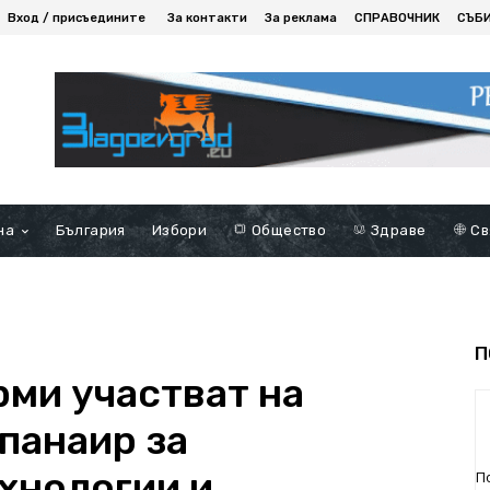
Вход / присъедините
За контакти
За реклама
СПРАВОЧНИК
СЪБ
на
България
Избори
Общество
Здраве
Св
П
рми участват на
панаир за
хнологии и
П