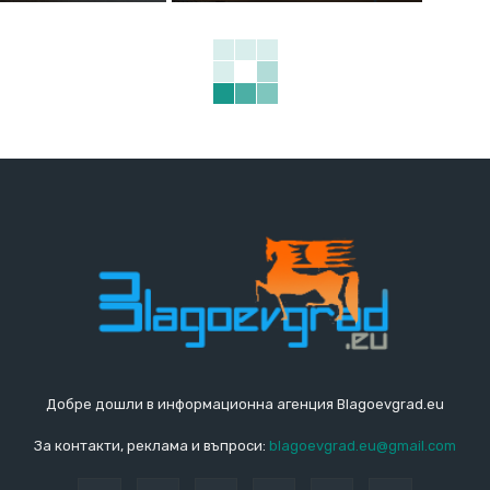
Добре дошли в информационна агенция Blagoevgrad.eu
За контакти, реклама и въпроси:
blagoevgrad.eu@gmail.com