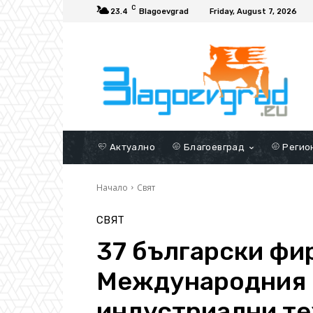
C
23.4
Blagoevgrad
Friday, August 7, 2026
Актуално
Благоевград
Регио
Начало
Свят
СВЯТ
37 български фи
Международния 
индустриални те