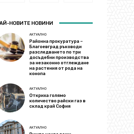
АЙ-НОВИТЕ НОВИНИ
АКТУАЛНО
Районна прокуратура –
Благоевград ръководи
разследването по три
досъдебни производства
за незаконно отглеждане
на растения от рода на
конопа
АКТУАЛНО
Откриха голямо
количество райски газ в
склад край София
АКТУАЛНО