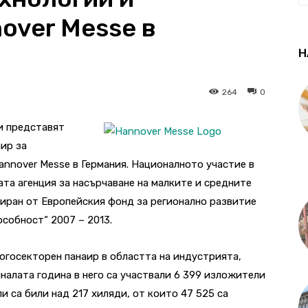
over Messe в
Н
264
0
ми представят
ир за
annover Messe в Германия.
Националното участие в
та агенция за насърчаване на малките и средните
иран от Европейския фонд за регионално развитие
собност“ 2007 – 2013.
ногосекторен панаир в областта на индустрията,
налата година в него са участвали 6 399 изложители
и са били над 217 хиляди, от които 47 525 са