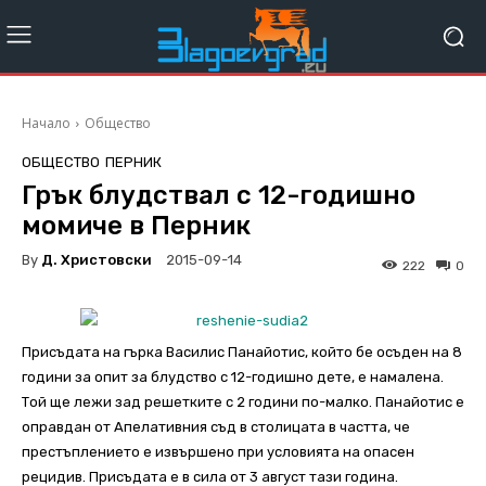
Начало
Общество
ОБЩЕСТВО
ПЕРНИК
Грък блудствал с 12-годишно
момиче в Перник
By
Д. Христовски
2015-09-14
222
0
Присъдата на гърка Василис Панайотис, който бе осъден на 8
години за опит за блудство с 12-годишно дете, е намалена.
Той ще лежи зад решетките с 2 години по-малко. Панайотис е
оправдан от Апелативния съд в столицата в частта, че
престъплението е извършено при условията на опасен
рецидив. Присъдата е в сила от 3 август тази година.