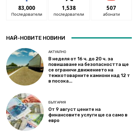
83,000
1,538
507
Последователи
последователи
абонати
НАЙ-НОВИТЕ НОВИНИ
АКТУАЛНО
В неделя от 16 ч. до 20 ч. за
повишаване на безопасността ще
се ограничи движението на
тежкотоварните камиони над 12 т
в посока...
БЪЛГАРИЯ
От 9 август цените на
финансовите услуги ще са само в
евро