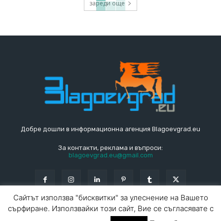
зареди още
Добре дошли в информационна агенция Blagoevgrad.eu
За контакти, реклама и въпроси:
blagoevgrad.eu@gmail.com
Сайтът използва "бисквитки" за улеснение на Вашето
сърфиране. Използвайки този сайт, Вие се съгласявате с
© Blagoevgrad.EU 2010 - 2026
Общи условия
|