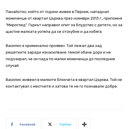
Панайотис, който от години живее в Перник, нападнал
момиченце от квартал Църква през ноември 2013 г., припомня
“Мироглед”. Гъркът направил опит за блудство с детето, но за
щастие малката успяла да се отскубне и да избяга.
Василис е криминално проявен. Той лежал два зад
решетките заради изнасилване. Никой обаче дори и не
подозирал, че си пада по малки момиченца до последния
случай.
Василис живеел в малките блокчета в квартал Църква. Той не
контактувал с местните и затова те не го познавали добре.
Facebook
Twitter