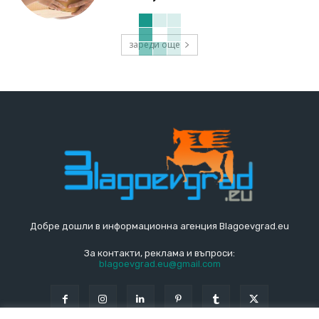
зареди още
Добре дошли в информационна агенция Blagoevgrad.eu
За контакти, реклама и въпроси:
blagoevgrad.eu@gmail.com