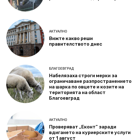
АКТУАЛНО
Вижте какво реши
правителството днес
БЛАГОЕВГРАД
Набелязаха строги мерки за
ограничаване разпространението
на шарка по овцете и козите на
територията на област
Благоевград
АКТУАЛНО
Проверяват „Еконт“ заради
вдигането на куриерските услуги
от 1 август