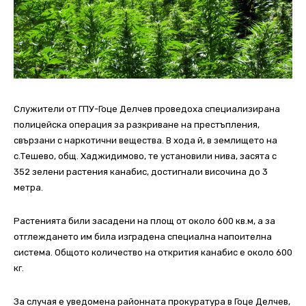
Служители от ГПУ-Гоце Делчев проведоха специализирана
полицейска операция за разкриване на престъпления,
свързани с наркотични вещества.
В хода й, в землището на
с.Тешево, общ. Хаджидимово, те установили нива, засята с
352 зелени растения канабис, достигнали височина до 3
метра.
Растенията били засадени на площ от около 600 кв.м, а за
отглеждането им била изградена специална напоителна
система. Общото количество на открития канабис е около 600
кг.
За случая е уведомена районната прокуратура в Гоце Делчев,