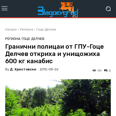
Начало
Региона
Гоце Делчев
РЕГИОНА
ГОЦЕ ДЕЛЧЕВ
Гранични полицаи от ГПУ-Гоце
Делчев откриха и унищожиха
600 кг канабис
By
Д. Христовски
2015-08-26
171
0