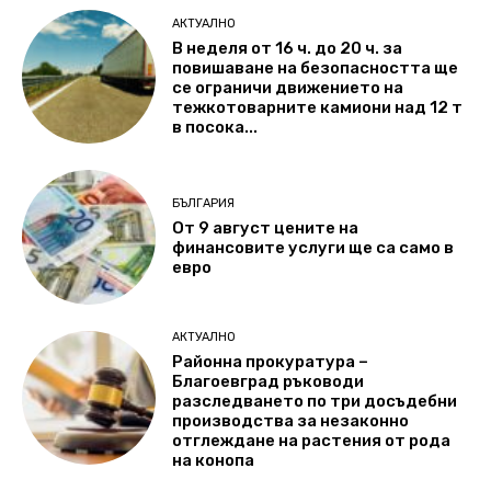
АКТУАЛНО
В неделя от 16 ч. до 20 ч. за
повишаване на безопасността ще
се ограничи движението на
тежкотоварните камиони над 12 т
в посока...
БЪЛГАРИЯ
От 9 август цените на
финансовите услуги ще са само в
евро
АКТУАЛНО
Районна прокуратура –
Благоевград ръководи
разследването по три досъдебни
производства за незаконно
отглеждане на растения от рода
на конопа