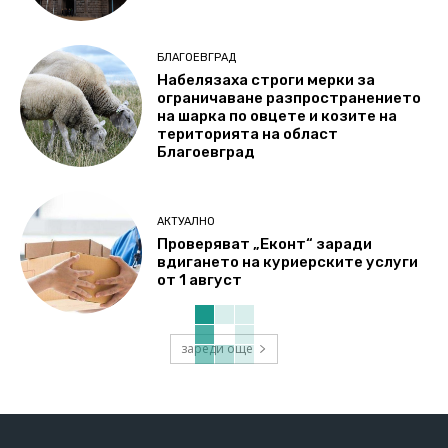
БЛАГОЕВГРАД
Набелязаха строги мерки за
ограничаване разпространението
на шарка по овцете и козите на
територията на област
Благоевград
АКТУАЛНО
Проверяват „Еконт“ заради
вдигането на куриерските услуги
от 1 август
зареди още