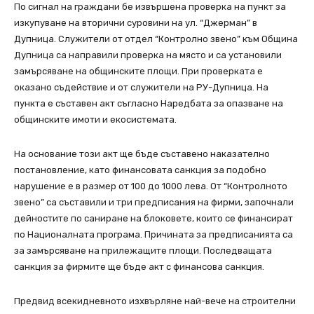
По сигнал на граждани бе извършена проверка на пункт за
изкупуване на вторични суровини на ул. “Джерман” в
Дупница. Служители от отдел “Контролно звено” към Община
Дупница са направили проверка на място и са установили
замърсяване на общинските площи. При проверката е
оказано съдействие и от служители на РУ-Дупница. На
пункта е съставен акт съгласно Наредбата за опазване на
общинските имоти и екосистемата.
На основание този акт ще бъде съставено наказателно
постановление, като финансовата санкция за подобно
нарушение е в размер от 100 до 1000 лева. От “Контролното
звено” са съставили и три предписания на фирми, започнали
дейностите по саниране на блоковете, които се финансират
по Националната програма. Причината за предписанията са
за замърсяване на прилежащите площи. Последващата
санкция за фирмите ще бъде акт с финансова санкция.
Предвид всекидневното изхвърляне най-вече на строителни