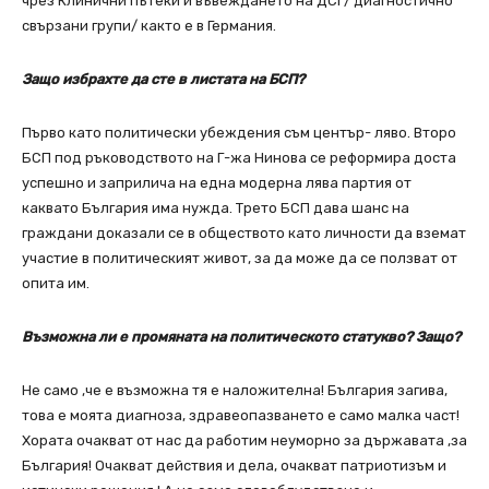
чрез Клинични пътеки и въвеждането на ДСГ/ диагностично
свързани групи/ както е в Германия.
Защо избрахте да сте в листата на БСП?
Първо като политически убеждения съм център- ляво. Второ
БСП под ръководството на Г-жа Нинова се реформира доста
успешно и заприлича на една модерна лява партия от
каквато България има нужда. Трето БСП дава шанс на
граждани доказали се в обществото като личности да вземат
участие в политическият живот, за да може да се ползват от
опита им.
Възможна ли е промяната на политическото статукво? Защо?
Не само ,че е възможна тя е наложителна! България загива,
това е моята диагноза, здравеопазването е само малка част!
Хората очакват от нас да работим неуморно за държавата ,за
България! Очакват действия и дела, очакват патриотизъм и