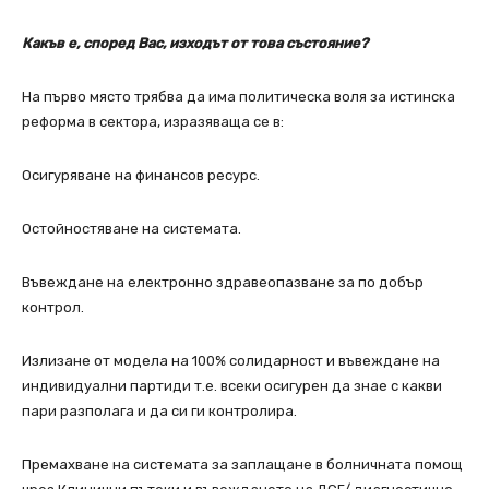
Какъв е, според Вас, изходът от това състояние?
На първо място трябва да има политическа воля за истинска
реформа в сектора, изразяваща се в:
Осигуряване на финансов ресурс.
Остойностяване на системата.
Въвеждане на електронно здравеопазване за по добър
контрол.
Излизане от модела на 100% солидарност и въвеждане на
индивидуални партиди т.е. всеки осигурен да знае с какви
пари разполага и да си ги контролира.
Премахване на системата за заплащане в болничната помощ