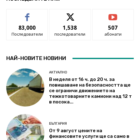
83,000
1,538
507
Последователи
последователи
абонати
НАЙ-НОВИТЕ НОВИНИ
АКТУАЛНО
В неделя от 16 ч. до 20 ч. за
повишаване на безопасността ще
се ограничи движението на
тежкотоварните камиони над 12 т
в посока...
БЪЛГАРИЯ
От 9 август цените на
финансовите услуги ще са само в