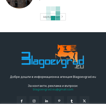
зареди още
Добре дошли в информационна агенция Blagoevgrad.eu
За контакти, реклама и въпроси:
blagoevgrad.eu@gmail.com