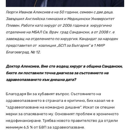
Георги Иванов Алексиев е на 50 години, семеен с две деца.
Завършил Английска гимназия и Медицински Университет
Плевен. Работи като хирург от 2006 година в хирургично
отделение на МБАЛ Св. Врач град Сандански, а от 2008 г. е
завеждащ на отделението по хирургия. Кандидат за народен
представител от коалиция „БСП за България” в 1 МИР
Благоевград, № 12
.
Доктор Алексиев, Вие сте водещ хирург в община Сандански,
бихте ли поставили точна диагноза за състоянието на
здравеопазването към днешна дата?
Благодаря Ви за хубавият въпрос. Състоянието на
здравеопазването в страната е критично, бих казал че е
“здравеопазване на командно дишане”. Искат се спешни
мерки за спасяването му. Основният проблем е хроничното
недофинансиране. Трябва новото правителство да отдели
минимум 6,5 % от БВП за здравеопазване.