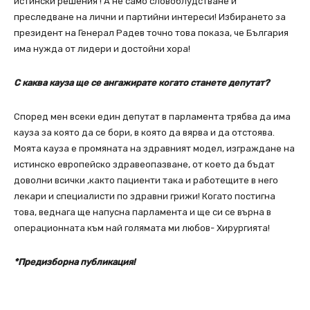
истински решения ! А не само словоблудстване и
преследване на лични и партийни интереси! Избирането за
президент на Генерал Радев точно това показа, че България
има нужда от лидери и достойни хора!
С каква кауза ще се ангажирате когато станете депутат?
Според мен всеки един депутат в парламента трябва да има
кауза за която да се бори, в която да вярва и да отстоява.
Моята кауза е промяната на здравният модел, изграждане на
истинско европейско здравеопазване, от което да бъдат
доволни всички ,както пациенти така и работещите в него
лекари и специалисти по здравни грижи! Когато постигна
това, веднага ще напусна парламента и ще си се върна в
операционната към най голямата ми любов- Хирургията!
*Предизборна публикация!