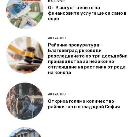
БЪЛГАРИЯ
От 9 август цените на
финансовите услуги ще са само в
евро
АКТУАЛНО
Районна прокуратура –
Благоевград ръководи
разследването по три досъдебни
производства за незаконно
отглеждане на растения от рода
на конопа
АКТУАЛНО
Откриха голямо количество
райски газ в склад край София