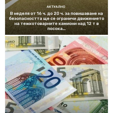
АКТУАЛНО
В неделя от 16 ч. до 20 ч. за повишаване на
безопасността ще се ограничи движението
на тежкотоварните камиони над 12 т в
посока...