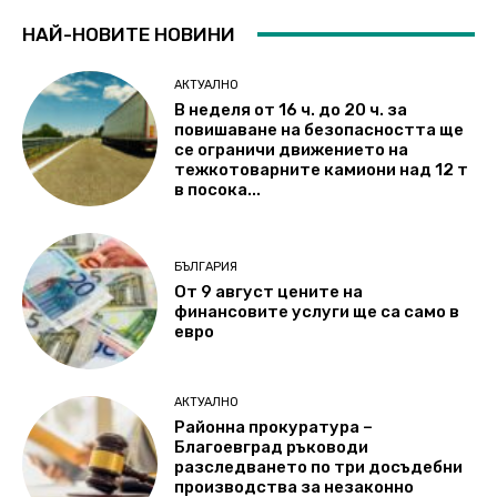
НАЙ-НОВИТЕ НОВИНИ
АКТУАЛНО
В неделя от 16 ч. до 20 ч. за
повишаване на безопасността ще
се ограничи движението на
тежкотоварните камиони над 12 т
в посока...
БЪЛГАРИЯ
От 9 август цените на
финансовите услуги ще са само в
евро
АКТУАЛНО
Районна прокуратура –
Благоевград ръководи
разследването по три досъдебни
производства за незаконно