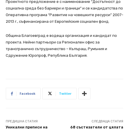
Проектното предложение е с наименование “Достъпност до
социална среда без бариери и граници” и се кандидатства по
Оперативна програма “Развитие на човешките ресурси” 2007-
2013 г., съфинансирана от Европейския социален фонд.
Община Благоевград е водеща организация и кандидат по
проекта. Нейни партньори са Регионален офис за
трансгранично сътрудничество – Кълъраш, Румъния и
Сдружение Юропроф, Република България.
Facebook
Twitter
ПРЕДИШНА СТАТИЯ
СЛЕДВАЩА СТАТИЯ
Уникални преписи на
68 състезатели от цялата