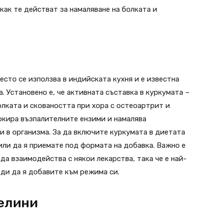
как те действат за намаляване на болката и
есто се използва в индийската кухня и е известна
 Установено е, че активната съставка в куркумата –
олката и сковаността при хора с остеоартрит и
окира възпалителните ензими и намалява
 в организма. За да включите куркумата в диетата
или да я приемате под формата на добавка. Важно е
да взаимодейства с някои лекарства, така че е най-
еди да я добавите към режима си.
селини