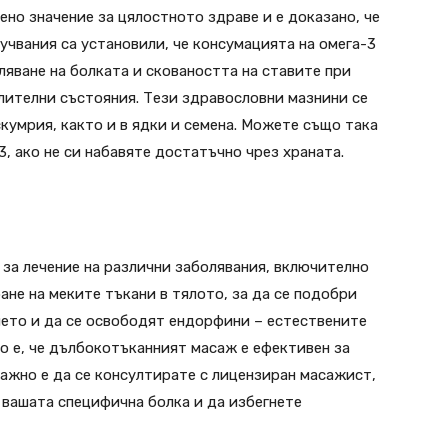
ено значение за цялостното здраве и е доказано, че
чвания са установили, че консумацията на омега-3
ляване на болката и сковаността на ставите при
лителни състояния. Тези здравословни мазнини се
кумрия, както и в ядки и семена. Можете също така
, ако не си набавяте достатъчно чрез храната.
 за лечение на различни заболявания, включително
ане на меките тъкани в тялото, за да се подобри
ието и да се освободят ендорфини – естествените
о е, че дълбокотъканният масаж е ефективен за
Важно е да се консултирате с лицензиран масажист,
 вашата специфична болка и да избегнете