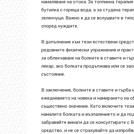
намаляване на отока. За топлинна терапи
бутилка с гореща вода, а за студена тера
зеленчуци. Важно е да се вслушвате в тял
според нуждите.
В допълнение към тези естествени средст
редовните физически упражнения и практ
за облекчаване на болките в ставите и гъ
лекар, ако болката продължава или се зас
състояние.
В заключение, болките в ставите и гърба
ежедневието на човека и намирането на о
съществено значение. Като включите тези
намалите болката и възпалението и да по
забравяйте винаги да се консултирате с В
средство, и не се страхувайте да изпробв