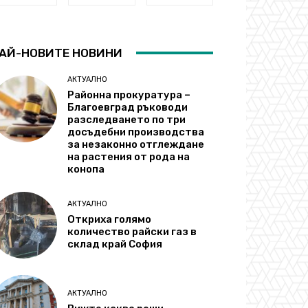
АЙ-НОВИТЕ НОВИНИ
АКТУАЛНО
Районна прокуратура –
Благоевград ръководи
разследването по три
досъдебни производства
за незаконно отглеждане
на растения от рода на
конопа
АКТУАЛНО
Откриха голямо
количество райски газ в
склад край София
АКТУАЛНО