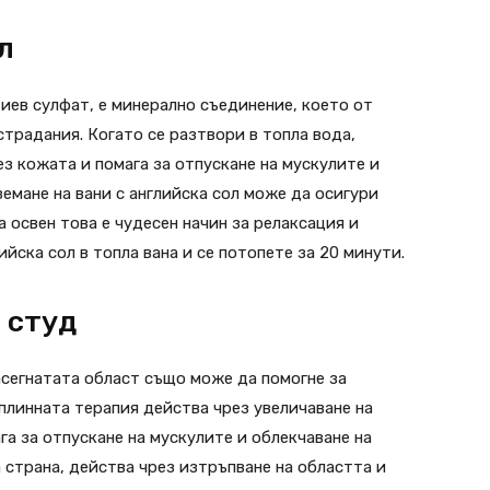
л
иев сулфат, е минерално съединение, което от
страдания. Когато се разтвори в топла вода,
з кожата и помага за отпускане на мускулите и
емане на вани с английска сол може да осигури
а освен това е чудесен начин за релаксация и
йска сол в топла вана и се потопете за 20 минути.
 студ
асегнатата област също може да помогне за
плинната терапия действа чрез увеличаване на
га за отпускане на мускулите и облекчаване на
 страна, действа чрез изтръпване на областта и