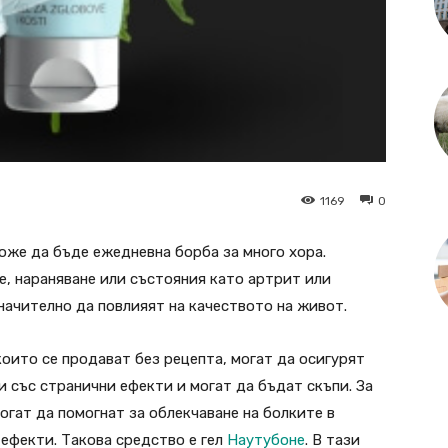
1169
0
може да бъде ежедневна борба за много хора.
е, нараняване или състояния като артрит или
начително да повлияят на качеството на живот.
оито се продават без рецепта, могат да осигурят
и със странични ефекти и могат да бъдат скъпи. За
огат да помогнат за облекчаване на болките в
 ефекти. Такова средство е гел
Наутубоне
. В тази