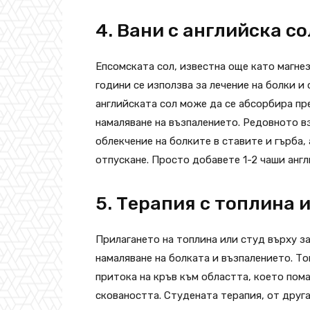
4. Вани с английска со
Епсомската сол, известна още като магнез
години се използва за лечение на болки и 
английската сол може да се абсорбира пре
намаляване на възпалението. Редовното вз
облекчение на болките в ставите и гърба, 
отпускане. Просто добавете 1-2 чаши англи
5. Терапия с топлина и
Прилагането на топлина или студ върху з
намаляване на болката и възпалението. То
притока на кръв към областта, което пома
сковаността. Студената терапия, от друга