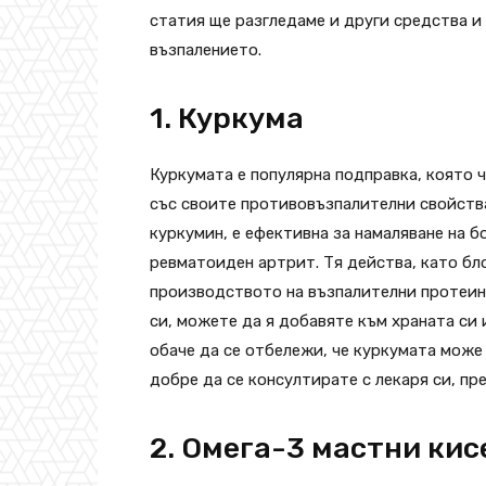
статия ще разгледаме и други средства и 
възпалението.
1. Куркума
Куркумата е популярна подправка, която ч
със своите противовъзпалителни свойства.
куркумин, е ефективна за намаляване на б
ревматоиден артрит. Тя действа, като бл
производството на възпалителни протеини
си, можете да я добавяте към храната си 
обаче да се отбележи, че куркумата може 
добре да се консултирате с лекаря си, пр
2. Омега-3 мастни ки