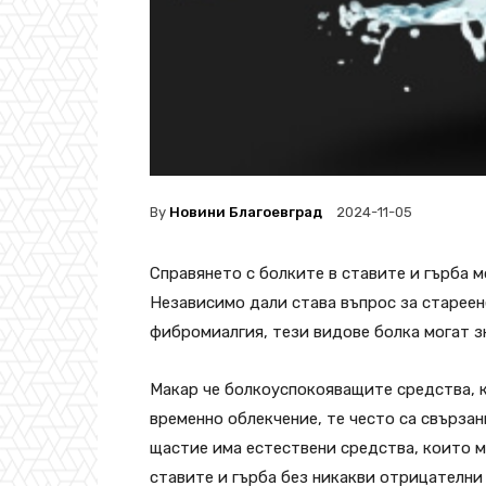
By
Новини Благоевград
2024-11-05
Справянето с болките в ставите и гърба 
Независимо дали става въпрос за стареен
фибромиалгия, тези видове болка могат з
Макар че болкоуспокояващите средства, к
временно облекчение, те често са свързан
щастие има естествени средства, които м
ставите и гърба без никакви отрицателни