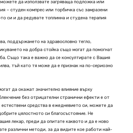
я можете да използвате загряваща подложка или
пия – студен компрес или торбичка със замразени
ото си и да редувате топлинна и студена терапия
ва, поддържането на здравословно тегло,
икуването на добра стойка също могат да помогнат
рба. Също така е важно да се консултирате с Вашия
илва, тъй като тя може да е признак на по-сериозно
 могат да окажат значително влияние върху
блекчение без отрицателни странични ефекти е от
 естествени средства в ежедневието си, можете да
добрите цялостното си благосъстояние. Не
ашия лекар, преди да опитате каквото и да е ново
ате различни методи, за да видите кое работи най-