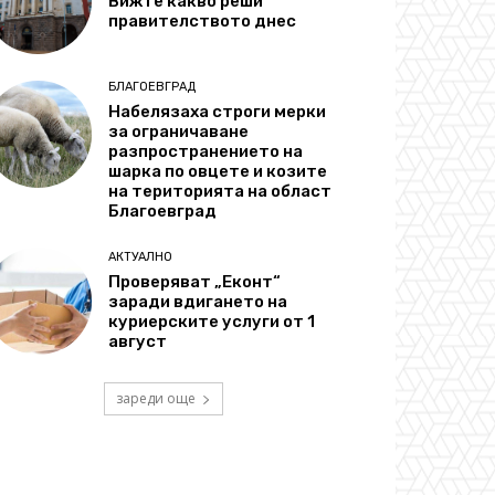
Вижте какво реши
правителството днес
БЛАГОЕВГРАД
Набелязаха строги мерки
за ограничаване
разпространението на
шарка по овцете и козите
на територията на област
Благоевград
АКТУАЛНО
Проверяват „Еконт“
заради вдигането на
куриерските услуги от 1
август
зареди още