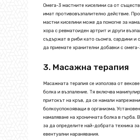
Омега-3 мастните киселини са от съществ
имат противовъзпалително действие. Проу
мастни киселини може да помогне за нама
хора с ревматоиден артрит и други възпа
съдържат в риби като сьомга, сардини и с
да приемате хранителни добавки с омега-3
3. Масажна терапия
Масажната терапия се използва от векове
болка и възпаление. Тя включва манипулир
притокът на кръв, да се намали напрежен
болкоуспокояващи в организма. Установен
намаляване на хроничната болка в гърба. 
за да определите най-добрата техника за
евентуални наранявания.