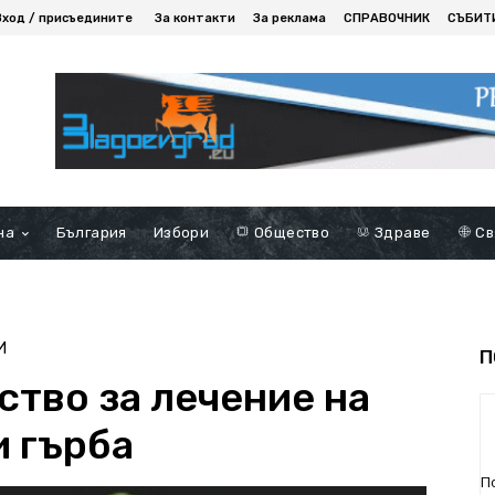
Вход / присъедините
За контакти
За реклама
СПРАВОЧНИК
СЪБИТ
на
България
Избори
Общество
Здраве
Св
И
П
ство за лечение на
и гърба
П