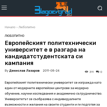
Начало
Любопитно
ЛЮБОПИТНО
Европейският политехнически
университет е в разгара на
кандидатстудентската си
кампания
By
Денислав Лазаров
2011-08-24
311
0
Европейският политехнически университет се изгражда като
един от модерните европейски центрове за модерно
обучение, научни изследвания и академично сътрудничество.
Университетът се съобразява с индивидуалните
възможности и желания на своите студенти и ги подготвя за