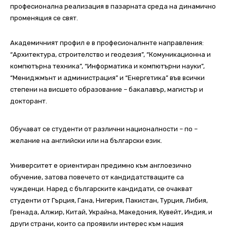
професионална реализация в пазарната среда на динамично
променящия се свят.
Академичният профил е в професионалннте направления:
“Архитектура, строителство и геодезия”, “Комуникационна и
компютърна техника”, “Информатика и компютърни науки”,
“Мениджмънт и администрация” и “Енергетика” във всички
степени на висшето образование – бакалавър, магистър и
докторант.
Обучават се студенти от различни националности – по –
желание на английски или на български език.
Университет е ориентиран предимно към англоезично
обучение, затова повечето от кандидатстващите са
чужденци. Наред с българските кандидати, се очакват
студенти от Гърция, Гана, Нигерия, Пакистан, Турция, Либия,
Гренада, Алжир, Китай, Украйна, Македония, Кувейт, Индия, и
други страни, които са проявили интерес към нашия