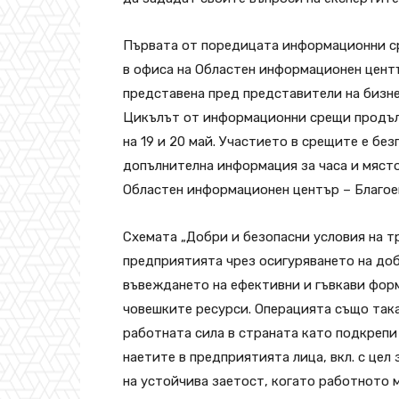
Първата от поредицата информационни сре
в офиса на Областен информационен центъ
представена пред представители на бизнеса
Цикълът от информационни срещи продълж
на 19 и 20 май. Участието в срещите е бе
допълнителна информация за часа и мяст
Областен информационен център – Благое
Схемата „Добри и безопасни условия на т
предприятията чрез осигуряването на доб
въвеждането на ефективни и гъвкави форм
човешките ресурси. Операцията също така
работната сила в страната като подкрепи
наетите в предприятията лица, вкл. с цел
на устойчива заетост, когато работното 