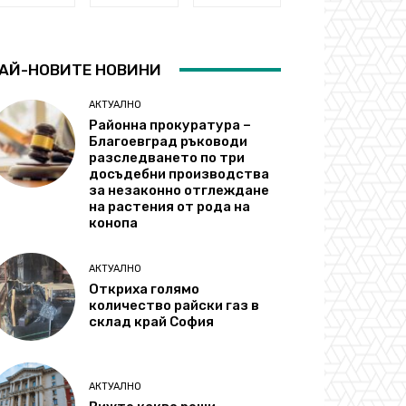
АЙ-НОВИТЕ НОВИНИ
АКТУАЛНО
Районна прокуратура –
Благоевград ръководи
разследването по три
досъдебни производства
за незаконно отглеждане
на растения от рода на
конопа
АКТУАЛНО
Откриха голямо
количество райски газ в
склад край София
АКТУАЛНО