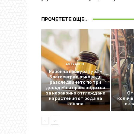
ПРОЧЕТЕТЕ ОЩЕ..
АКТУАЛНО
Районна прокуратура –
Благоевград ръководи
разследването по три
досъдебни производства
за незаконно отглеждане
От
на растения от рода на
количе
конопа
скл