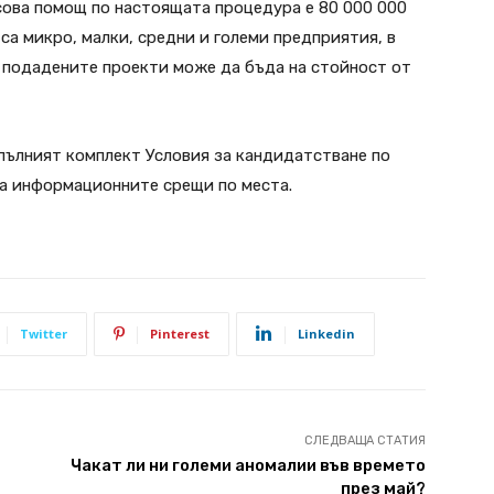
ова помощ по настоящата процедура е 80 000 000
са микро, малки, средни и големи предприятия, в
 подадените проекти може да бъда на стойност от
пълният комплект Условия за кандидатстване по
на информационните срещи по места.
Twitter
Pinterest
Linkedin
СЛЕДВАЩА СТАТИЯ
Чакат ли ни големи аномалии във времето
през май?