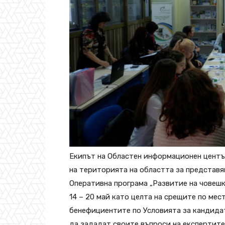
Екипът на Областен информационен центъ
на територията на областта за представян
Оперативна програма „Развитие на човешк
14 – 20 май като целта на срещите по мес
бенефициентите по Условията за кандидат
да зададат своите въпроси на експертите