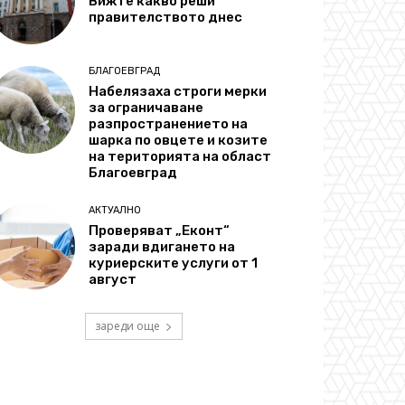
Вижте какво реши
правителството днес
БЛАГОЕВГРАД
Набелязаха строги мерки
за ограничаване
разпространението на
шарка по овцете и козите
на територията на област
Благоевград
АКТУАЛНО
Проверяват „Еконт“
заради вдигането на
куриерските услуги от 1
август
зареди още