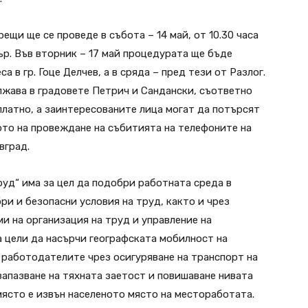
щи ще се проведе в събота – 14 май, от 10.30 часа
р. Във вторник – 17 май процедурата ще бъде
 в гр. Гоце Делчев, а в сряда – пред тези от Разлог.
ава в градовете Петрич и Сандански, съответно
зплатно, а заинтересованите лица могат да потърсят
ото на провеждане на събитията на телефоните на
вград.
руд“ има за цел да подобри работната среда в
ри и безопасни условия на труд, както и чрез
и на организация на труд и управление на
 цели да насърчи географската мобилност на
 работодателите чрез осигуряване на транспорт на
 запазване на тяхната заетост и повишаване нивата
място е извън населеното място на местоработата.