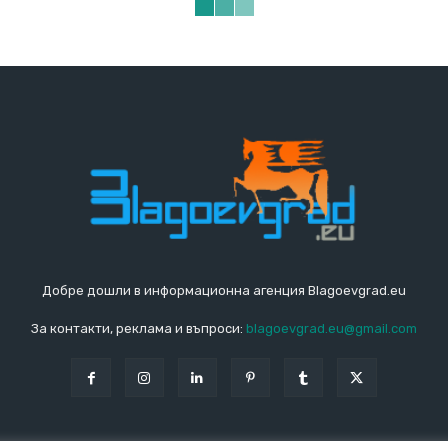
Добре дошли в информационна агенция Blagoevgrad.eu
За контакти, реклама и въпроси:
blagoevgrad.eu@gmail.com