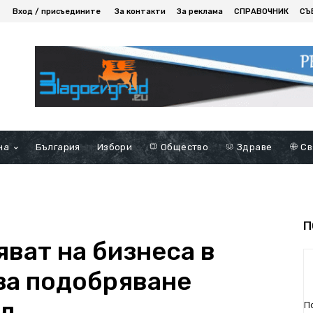
Вход / присъедините
За контакти
За реклама
СПРАВОЧНИК
СЪ
на
България
Избори
Общество
Здраве
Св
П
ват на бизнеса в
за подобряване
уд
П