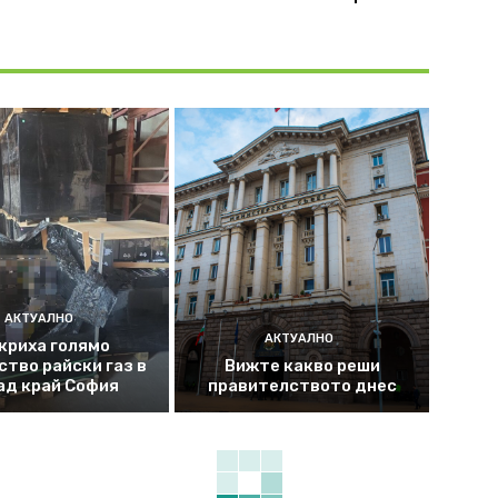
АКТУАЛНО
АКТУАЛНО
криха голямо
ство райски газ в
Вижте какво реши
ад край София
правителството днес