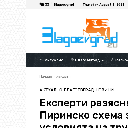
C
33
Blagoevgrad
Thursday, August 6, 2026
Актуално
Благоевград
Регио
Начало
Актуално
АКТУАЛНО
БЛАГОЕВГРАД
НОВИНИ
Експерти разясня
Пиринско схема 
условията на тр