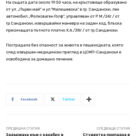
На същата дата около 19:50 часа, на кръстовище образувано
от ул. „Първи май” и ул.”Малешевска” в гр. Сандански, лек
автомобил „Фолксваген Голф”, управляван от Р.М./24г./ от
гр.Сандански, извършвайки маневра на заден ход, блъска
пресичащата пътното платно Х.А./38г./ от гр.Сандански.
Пострадала без опасност за живота е пешеходката, която
след извършен медицински преглед в ЦСМП-Сандански е
освободена за домашно лечение.
Facebook
Twitter
ПРЕДИШНА СТАТИЯ
СЛЕДВАЩА СТАТИЯ
Задържаха мъж с канабис в
Студентка припадна в