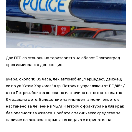
Две ПТП са станали на територията на област Благоевград
през изминалото денонощие.
Вчера, около 18:05 часа, лек автомобил „Мерцедес”, движещ
се по ул.”Стою Хаджиев” в гр. Петрич и управляван от Г.Г./45г./
от гр.Петрич, блъска внезапно изскочило на пътното платно
8-годишно дете.
Вследствие на инцидента момиченцето е
настанено за лечение в МБАЛ-Петрич с фрактура на ляв крак
без опасност за живота. Пробата с техническо средство за
наличие на алкохол в кръвта на водача е отрицателна.