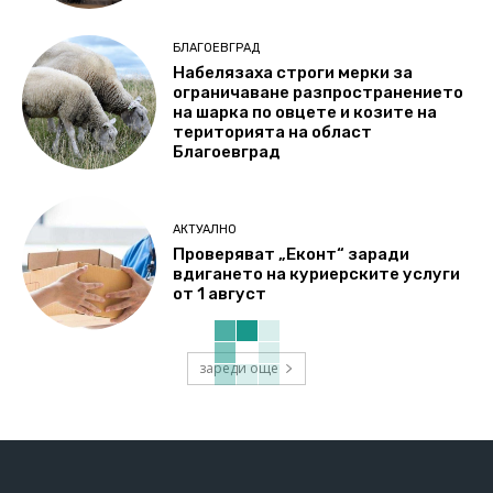
БЛАГОЕВГРАД
Набелязаха строги мерки за
ограничаване разпространението
на шарка по овцете и козите на
територията на област
Благоевград
АКТУАЛНО
Проверяват „Еконт“ заради
вдигането на куриерските услуги
от 1 август
зареди още