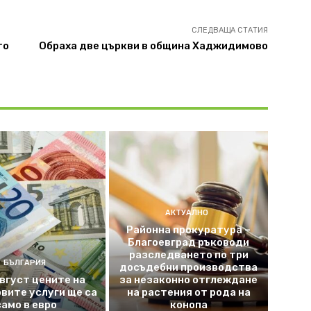
СЛЕДВАЩА СТАТИЯ
то
Обраха две църкви в община Хаджидимово
АКТУАЛНО
Районна прокуратура –
Благоевград ръководи
разследването по три
БЪЛГАРИЯ
досъдебни производства
август цените на
за незаконно отглеждане
вите услуги ще са
на растения от рода на
само в евро
конопа