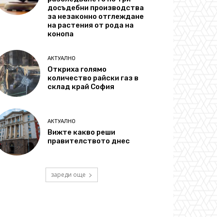
досъдебни производства
за незаконно отглеждане
на растения от рода на
конопа
АКТУАЛНО
Откриха голямо
количество райски газ в
склад край София
АКТУАЛНО
Вижте какво реши
правителството днес
зареди още