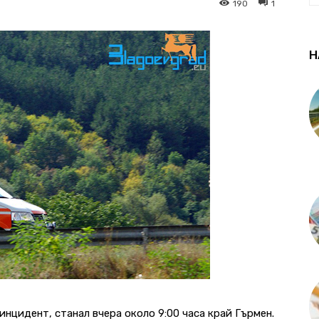
190
1
Н
инцидент, станал вчера около 9:00 часа край Гърмен.