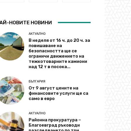
АЙ-НОВИТЕ НОВИНИ
АКТУАЛНО
В неделя от 16 ч. до 20 ч. за
повишаване на
безопасността ще се
ограничи движението на
тежкотоварните камиони
над 12 т в посока...
БЪЛГАРИЯ
От 9 август цените на
финансовите услуги ще са
само в евро
АКТУАЛНО
Районна прокуратура –
Благоевград ръководи
разследването по три