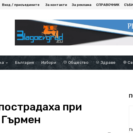
Вход / присъедините
За контакти
За реклама
СПРАВОЧНИК
СЪБ
на
България
Избори
Общество
Здраве
Св
П
 пострадаха при
 Гърмен
П