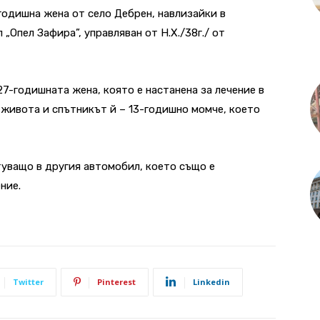
годишна жена от село Дебрен, навлизайки в
„Опел Зафира”, управляван от Н.Х./38г./ от
7-годишната жена, която е настанена за лечение в
 живота и спътникът й – 13-годишно момче, което
уващо в другия автомобил, което също е
ние.
Twitter
Pinterest
Linkedin