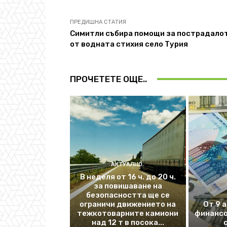
ПРЕДИШНА СТАТИЯ
Симитли събира помощи за пострадало
от водната стихия село Турия
ПРОЧЕТЕТЕ ОЩЕ..
АКТУАЛНО
В неделя от 16 ч. до 20 ч.
за повишаване на
безопасността ще се
ограничи движението на
От 9 
тежкотоварните камиони
финансо
над 12 т в посока...