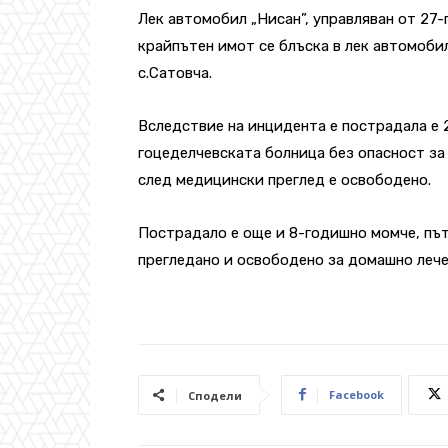
Лек автомобил „Нисан”, управляван от 27-
крайпътен имот се блъска в лек автомобил 
с.Сатовча.
Вследствие на инцидента е пострадала е 2
гоцеделчевската болница без опасност за
след медицински преглед е освободено.
Пострадало е още и 8-годишно момче, път
прегледано и освободено за домашно лече
Facebook
Сподели