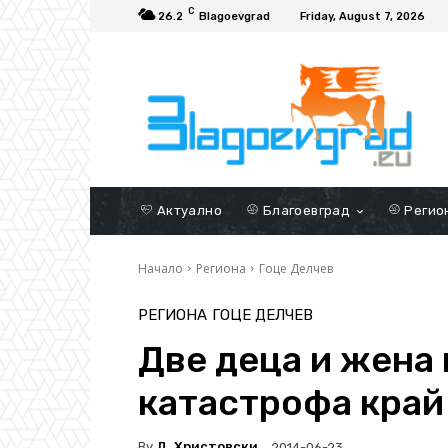
C
26.2
Blagoevgrad
Friday, August 7, 2026
Актуално
Благоевград
Регио
Начало
Региона
Гоце Делчев
РЕГИОНА
ГОЦЕ ДЕЛЧЕВ
Две деца и жена
катастрофа край
By
Д. Христовски
2014-06-23