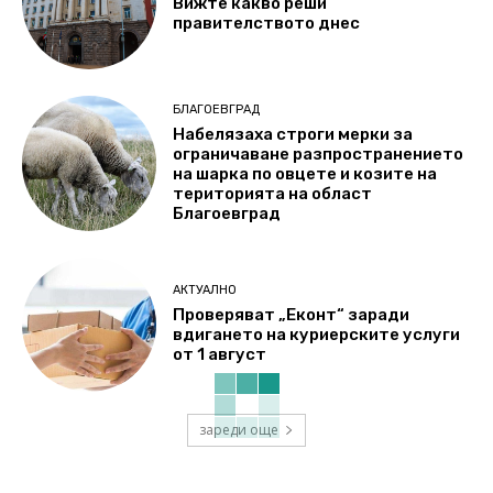
Вижте какво реши
правителството днес
БЛАГОЕВГРАД
Набелязаха строги мерки за
ограничаване разпространението
на шарка по овцете и козите на
територията на област
Благоевград
АКТУАЛНО
Проверяват „Еконт“ заради
вдигането на куриерските услуги
от 1 август
зареди още