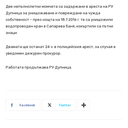
Две непълнолетни момчета са задържани в ареста на РУ
Дупница за унищожаване и повреждане на чужда
собственост – през нощта на 18.7.2016 г. те са унищожили
водопроводен кран в Сапарева баня, изкъртили са пътни
знаци.
Двамата ще останат 24 ч. в полицейския арест, за случая е
уведомен дежурен прокурор.
Работата продължава РУ Дупница.
Facebook
Twitter