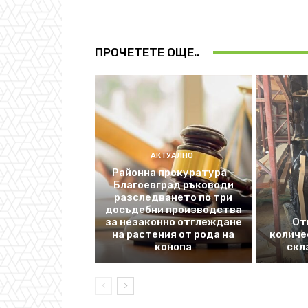
ПРОЧЕТЕТЕ ОЩЕ..
АКТУАЛНО
Районна прокуратура –
Благоевград ръководи
разследването по три
досъдебни производства
за незаконно отглеждане
От
на растения от рода на
количе
конопа
скл