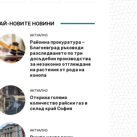
АЙ-НОВИТЕ НОВИНИ
АКТУАЛНО
Районна прокуратура –
Благоевград ръководи
разследването по три
досъдебни производства
за незаконно отглеждане
на растения от рода на
конопа
АКТУАЛНО
Откриха голямо
количество райски газ в
склад край София
АКТУАЛНО