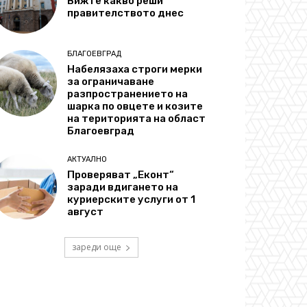
Вижте какво реши
правителството днес
БЛАГОЕВГРАД
Набелязаха строги мерки
за ограничаване
разпространението на
шарка по овцете и козите
на територията на област
Благоевград
АКТУАЛНО
Проверяват „Еконт“
заради вдигането на
куриерските услуги от 1
август
зареди още