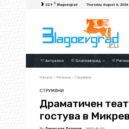
C
22.9
Blagoevgrad
Thursday, August 6, 2026
Актуално
Благоевград
Регио
Начало
Региона
Струмяни
СТРУМЯНИ
Драматичен теат
гостува в Микре
By
Денислав Лазаров
2012-11-22