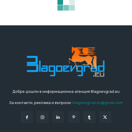
Добре дошли в информационна агенция Blagoevgrad.eu
За контакти, реклама и въпроси:
blagoevgrad.eu@gmail.com