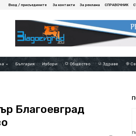
Вход / присъедините
За контакти
За реклама
СПРАВОЧНИК
С
на
България
Избори
Общество
Здраве
Св
П
ър Благоевград
во
П