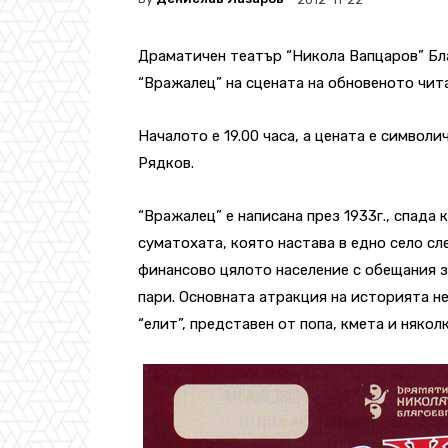
Драматичен театър “Никола Вапцаров” Бл
“Вражалец” на сцената на обновеното чит
Началото е 19.00 часа, а цената е символи
Рядков.
“Вражалец” е написана през 1933г., спада
суматохата, която настава в едно село сл
финансово цялото население с обещания з
пари. Основната атракция на историята н
“елит”, представен от попа, кмета и някол