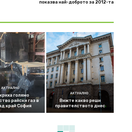
показва най-доброто за 2012-та
АКТУАЛНО
АКТУАЛНО
криха голямо
ство райски газ в
Вижте какво реши
ад край София
правителството днес