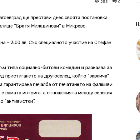
255
0
агоевград ще престави днес своята постановка
Н
алище “Братя Миладинови” в Микрево.
чна – 3.00 лв. Със специалното участие на Стефан
 към типа социално-битови комедии и разказва за
ед пристигането на другоселец, който “завлича”
а гарантирана печалба от печатането на фалшиви
е е самата интрига, а отношенията между селския
ко “активистки”.