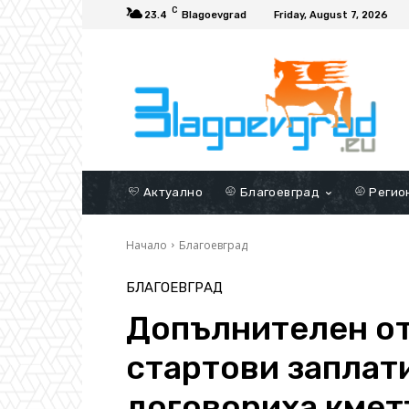
C
23.4
Blagoevgrad
Friday, August 7, 2026
Актуално
Благоевград
Регио
Начало
Благоевград
БЛАГОЕВГРАД
Допълнителен от
стартови заплат
договориха кмет