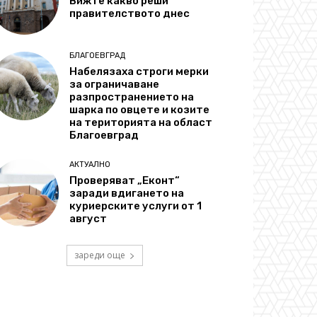
Вижте какво реши
правителството днес
БЛАГОЕВГРАД
Набелязаха строги мерки
за ограничаване
разпространението на
шарка по овцете и козите
на територията на област
Благоевград
АКТУАЛНО
Проверяват „Еконт“
заради вдигането на
куриерските услуги от 1
август
зареди още