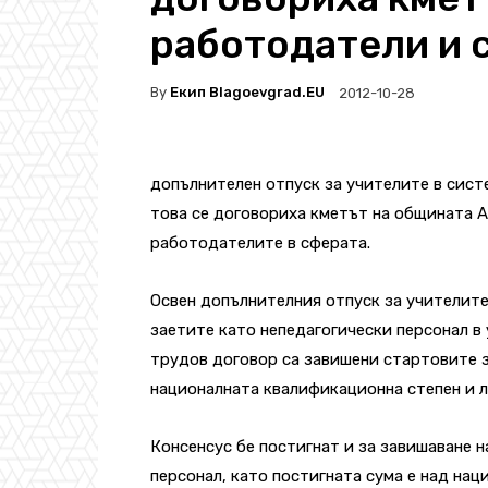
работодатели и 
By
Екип Blagoevgrad.EU
2012-10-28
допълнителен отпуск за учителите в сист
това се договориха кметът на общината 
работодателите в сферата.
Освен допълнителния отпуск за учителите
заетите като непедагогически персонал в
трудов договор са завишени стартовите 
националната квалификационна степен и л
Консенсус бе постигнат и за завишаване н
персонал, като постигната сума е над нац