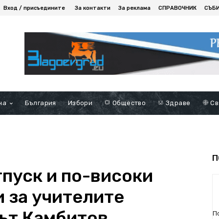
Вход / присъедините
За контакти
За реклама
СПРАВОЧНИК
СЪБ
на
България
Избори
Общество
Здраве
Св
П
пуск и по-високи
и за учителите
ът Камбитов,
П