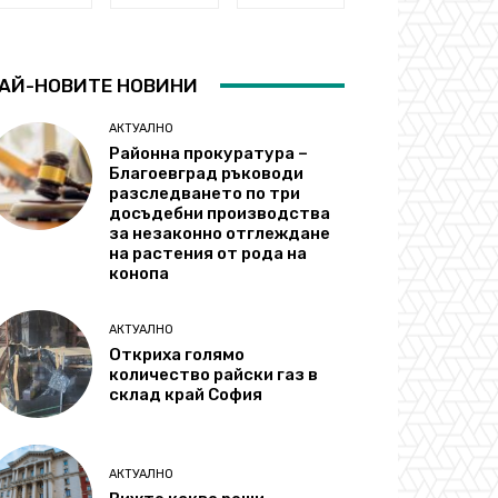
АЙ-НОВИТЕ НОВИНИ
АКТУАЛНО
Районна прокуратура –
Благоевград ръководи
разследването по три
досъдебни производства
за незаконно отглеждане
на растения от рода на
конопа
АКТУАЛНО
Откриха голямо
количество райски газ в
склад край София
АКТУАЛНО