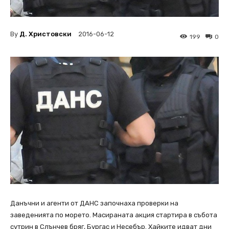
By
Д. Христовски
2016-06-12
199
0
Данъчни и агенти от ДАНС започнаха проверки на
заведенията по морето. Масираната акция стартира в събота
сутрин в Слънчев бряг, Бургас и Несебър. Хайките идват дни