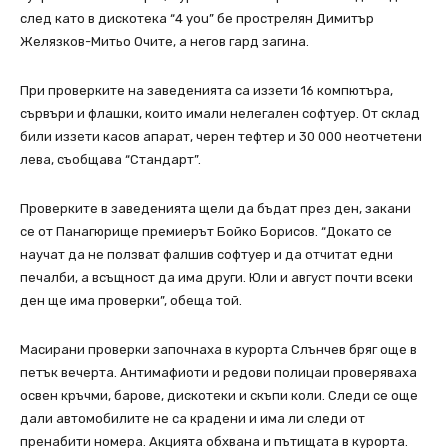
след като в дискотека “4 you” бе прострелян Димитър
Желязков-Митьо Очите, а негов гард загина.
При проверките на заведенията са иззети 16 компютъра,
сървъри и флашки, които имали нелегален софтуер. От склад
били иззети касов апарат, черен тефтер и 30 000 неотчетени
лева, съобщава “Стандарт”.
Проверките в заведенията щели да бъдат през ден, закани
се от Панагюрище премиерът Бойко Борисов. “Докато се
научат да не ползват фалшив софтуер и да отчитат едни
печалби, а всъщност да има други. Юли и август почти всеки
ден ще има проверки”, обеща той.
Масирани проверки започнаха в курорта Слънчев бряг още в
петък вечерта. Антимафиоти и редови полицаи проверяваха
освен кръчми, барове, дискотеки и скъпи коли. Следи се още
дали автомобилите не са крадени и има ли следи от
пренабити номера. Акцията обхвана и пътищата в курорта.