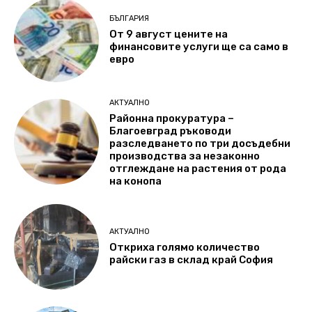
БЪЛГАРИЯ
От 9 август цените на
финансовите услуги ще са само в
евро
АКТУАЛНО
Районна прокуратура –
Благоевград ръководи
разследването по три досъдебни
производства за незаконно
отглеждане на растения от рода
на конопа
АКТУАЛНО
Откриха голямо количество
райски газ в склад край София