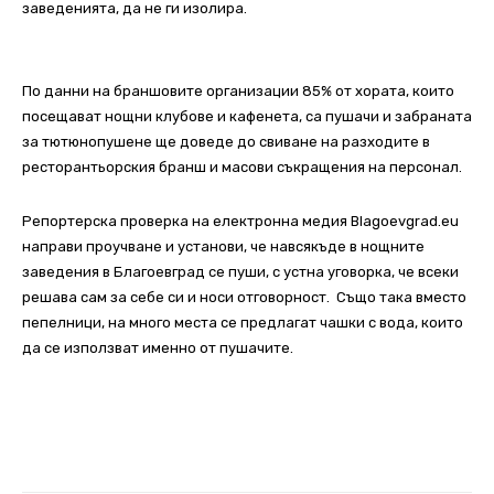
заведенията, да не ги изолира.
По данни на браншовите организации 85% от хората, които
посещават нощни клубове и кафенета, са пушачи и забраната
за тютюнопушене ще доведе до свиване на разходите в
ресторантьорския бранш и масови съкращения на персонал.
Репортерска проверка на електронна медия Blagoevgrad.eu
направи проучване и установи, че навсякъде в нощните
заведения в Благоевград се пуши, с устна уговорка, че всеки
решава сам за себе си и носи отговорност. Също така вместо
пепелници, на много места се предлагат чашки с вода, които
да се използват именно от пушачите.