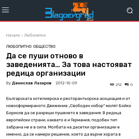
Начало
Любопитно
ЛЮБОПИТНО
ОБЩЕСТВО
Да се пуши отново в
заведенията… За това настояват
редица организации
By
Денислав Лазаров
2012-10-09
212
0
Българската хотелиерска и ресторантьорска асоциация и от
новосформираното Движение „Свободен избор” молят Бойко
Борисов да се разреши пушенето в заведения. В редица
европейски страни, каквато е и Германия, подобен тип
забрана не е в сила. Молбата на десетки организации е
именно, да се намери решение, което да върне хората в