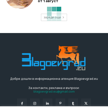
от 1 август
зареди още
Добре дошли в информационна агенция Blagoevgrad.eu
За контакти, реклама и въпроси:
blagoevgrad.eu@gmail.com