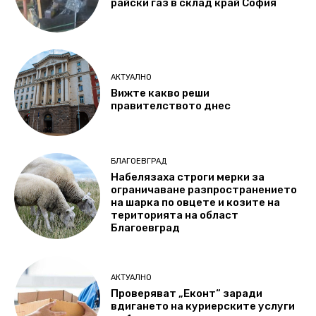
райски газ в склад край София
АКТУАЛНО
Вижте какво реши
правителството днес
БЛАГОЕВГРАД
Набелязаха строги мерки за
ограничаване разпространението
на шарка по овцете и козите на
територията на област
Благоевград
АКТУАЛНО
Проверяват „Еконт“ заради
вдигането на куриерските услуги