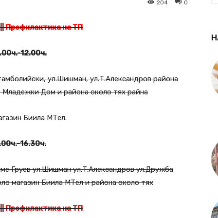
204
0
||
Профилактика на ТП
Н
.00ч.-12.00ч.
Стамболийски, ул.Шишман, ул.Т.Александров района
, Младежки Дом и района около тях райна
агазин Биила МТел.
.00ч.-16.30ч.
аме Груев ул.Шишман ул.Т.Александров ул.Дружба
оло магазин Биила МТел и района около тях
||
Профилактика на ТП