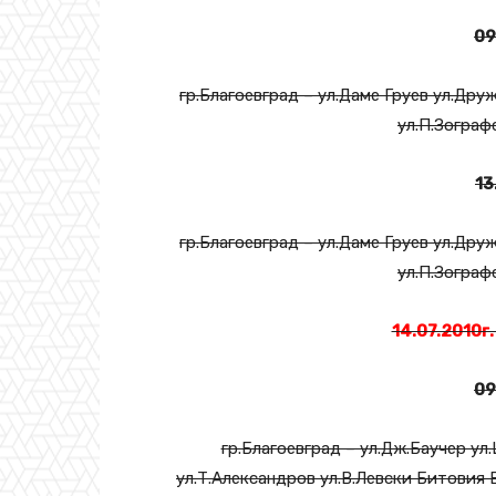
09
гр.Благоевград – ул.Даме Груев ул.Дру
ул.П.Зограф
13
гр.Благоевград – ул.Даме Груев ул.Дру
ул.П.Зограф
14.07.2010г
09
гр.Благоевград – ул.Дж.Баучер у
ул.Т.Александров ул.В.Левски Битовия 