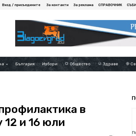
Вход / присъедините
За контакти
За реклама
СПРАВОЧНИК
СЪБ
на
България
Избори
Общество
Здраве
Св
П
профилактика в
 12 и 16 юли
П