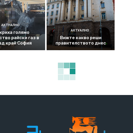
АКТУАЛНО
АКТУАЛНО
криха голямо
ство райски газ в
Вижте какво реши
ад край София
правителството днес