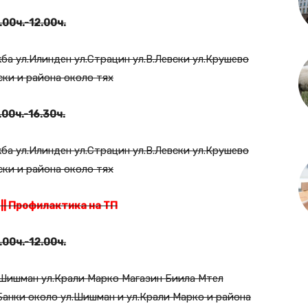
.00ч.-12.00ч.
жба ул.Илинден ул.Страцин ул.В.Левски ул.Крушево
ски и района около тях
.00ч.-16.30ч.
жба ул.Илинден ул.Страцин ул.В.Левски ул.Крушево
ски и района около тях
.
||
Профилактика на ТП
.00ч.-12.00ч.
л.Шишман ул.Крали Марко Магазин Биила Мтел
Банки около ул.Шишман и ул.Крали Марко и района