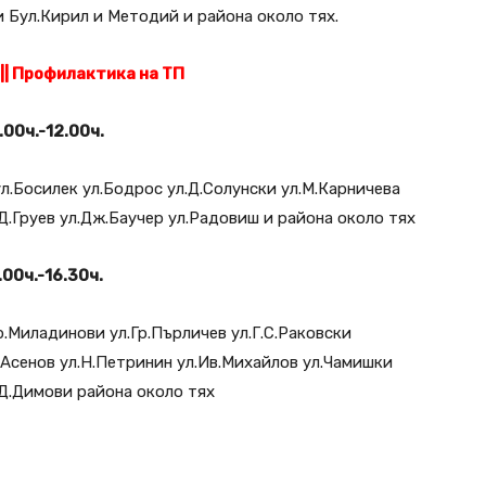
и Бул.Кирил и Методий и района около тях.
||
Профилактика на ТП
.00ч.-12.00ч.
ул.Босилек ул.Бодрос ул.Д.Солунски ул.М.Карничева
.Д.Груев ул.Дж.Баучер ул.Радовиш и района около тях
.00ч.-16.30ч.
Бр.Миладинови ул.Гр.Пърличев ул.Г.С.Раковски
.Асенов ул.Н.Петринин ул.Ив.Михайлов ул.Чамишки
.Д.Димови района около тях