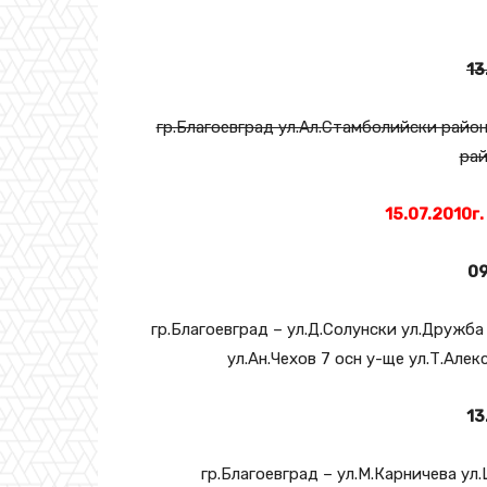
13
гр.Благоевград ул.Ал.Стамболийски район
рай
15.07.2010г.
09
гр.Благоевград – ул.Д.Солунски ул.Дружба
ул.Ан.Чехов 7 осн у-ще ул.Т.Але
13
гр.Благоевград – ул.М.Карничева ул