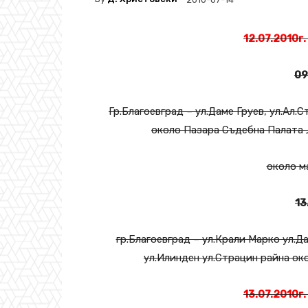
12.07.2010г. 
09
Гр.Благоевград – ул.Даме Груев, ул.Ал.
около Пазара Съдебна Палата 
около м
13
гр.Благоевград – ул.Крали Марко ул.Д
ул.Илинден ул.Страцин райна ок
13.07.2010г. 