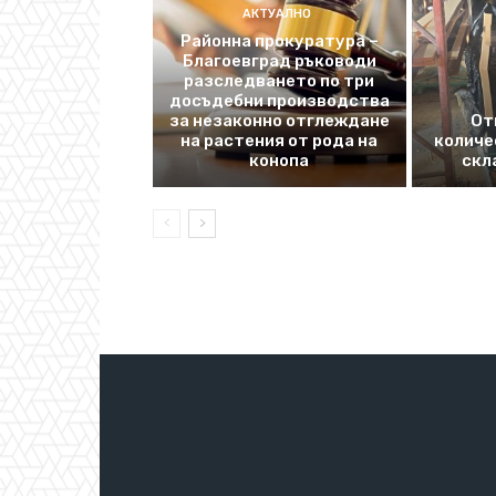
АКТУАЛНО
Районна прокуратура –
Благоевград ръководи
разследването по три
досъдебни производства
за незаконно отглеждане
От
на растения от рода на
количе
конопа
скл