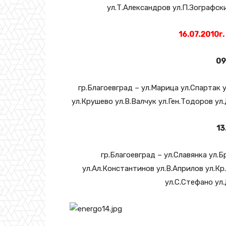
ул.Т.Александров ул.П.Зографск
16.07.2010г.
09
гр.Благоевград – ул.Марица ул.Спартак 
ул.Крушево ул.В.Валчук ул.Ген.Тодоров ул
13
гр.Благоевград – ул.Славянка ул.
ул.Ал.Константинов ул.В.Априлов ул.Кр
ул.С.Стефано ул