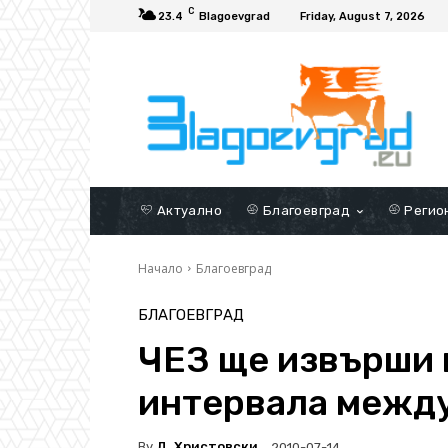
C
23.4
Blagoevgrad
Friday, August 7, 2026
Актуално
Благоевград
Регио
Начало
Благоевград
БЛАГОЕВГРАД
ЧЕЗ ще извърши 
интервала между
By
Д. Христовски
2010-07-14