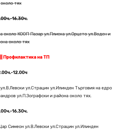
около тях
.00ч.-16.30ч.
а около КООП Пазар ул.Плиска ул.Орцето ул.Воден и
она около тях
||
Профилактика на ТП
.00ч.-12.00ч
 ул.В.Левски ул.Страцин ул.Илинден Търговия на едро
ксандров ул.П.Зографски и района около тях.
.00ч.-16.30ч.
.Цар Симеон ул.В.Левски ул.Страцин ул.Илинден