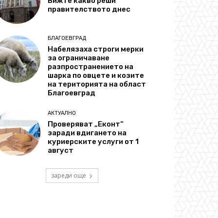
Вижте какво реши
правителството днес
БЛАГОЕВГРАД
Набелязаха строги мерки
за ограничаване
разпространението на
шарка по овцете и козите
на територията на област
Благоевград
АКТУАЛНО
Проверяват „Еконт“
заради вдигането на
куриерските услуги от 1
август
зареди още