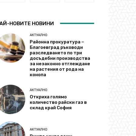
АЙ-НОВИТЕ НОВИНИ
АКТУАЛНО
Районна прокуратура –
Благоевград ръководи
разследването по три
досъдебни производства
за незаконно отглеждане
на растения от рода на
конопа
АКТУАЛНО
Откриха голямо
количество райски газ в
склад край София
АКТУАЛНО