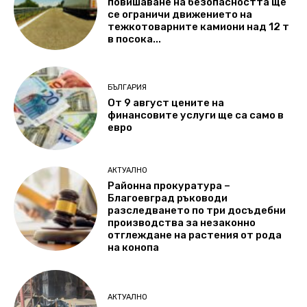
повишаване на безопасността ще
се ограничи движението на
тежкотоварните камиони над 12 т
в посока...
БЪЛГАРИЯ
От 9 август цените на
финансовите услуги ще са само в
евро
АКТУАЛНО
Районна прокуратура –
Благоевград ръководи
разследването по три досъдебни
производства за незаконно
отглеждане на растения от рода
на конопа
АКТУАЛНО