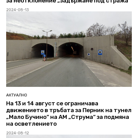
за неотклонение „задържане под стража“
2024-08-13
АКТУАЛНО
На 13 и 14 август се ограничава
движението в тръбата за Перник на тунел
„Мало Бучино“ на АМ „Струма“ за подмяна
на осветлението
2024-08-12