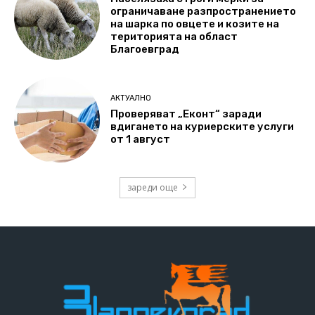
ограничаване разпространението
на шарка по овцете и козите на
територията на област
Благоевград
АКТУАЛНО
Проверяват „Еконт“ заради
вдигането на куриерските услуги
от 1 август
зареди още