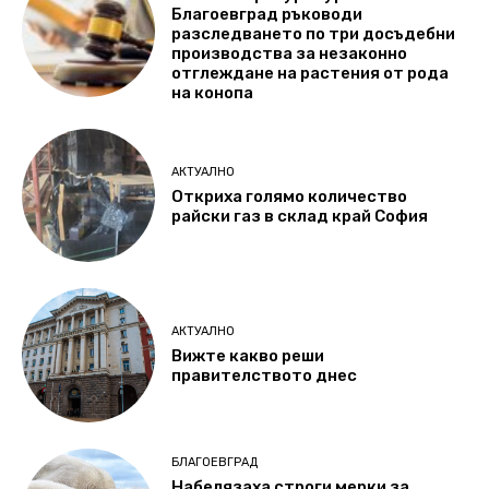
Благоевград ръководи
разследването по три досъдебни
производства за незаконно
отглеждане на растения от рода
на конопа
АКТУАЛНО
Откриха голямо количество
райски газ в склад край София
АКТУАЛНО
Вижте какво реши
правителството днес
БЛАГОЕВГРАД
Набелязаха строги мерки за