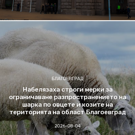
БЛАГОЕВГРАД
Набелязаха строги мерки за
ограничаване разпространението на
шарка по овцете и козите на
територията на област Благоевград
2026-08-04