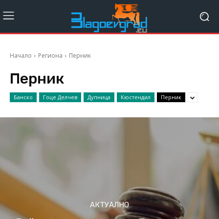
Начало
Региона
Перник
Перник
Банско
Гоце Делчев
Дупница
Кюстендил
Перник
АКТУАЛНО