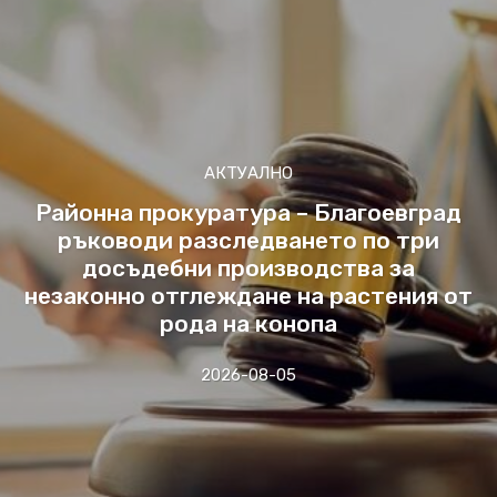
АКТУАЛНО
Районна прокуратура – Благоевград
ръководи разследването по три
досъдебни производства за
незаконно отглеждане на растения от
рода на конопа
2026-08-05