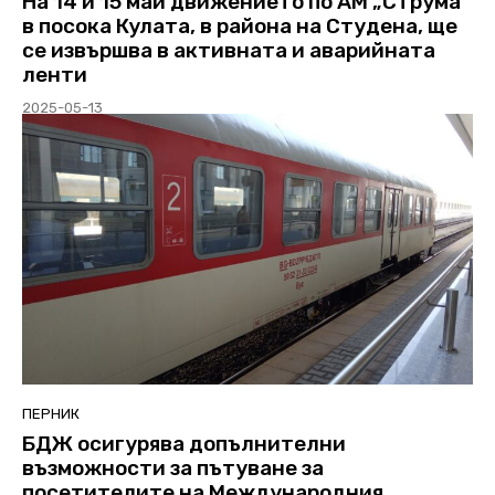
На 14 и 15 май движението по АМ „Струма“
в посока Кулата, в района на Студена, ще
се извършва в активната и аварийната
ленти
2025-05-13
ПЕРНИК
БДЖ осигурява допълнителни
възможности за пътуване за
посетителите на Международния