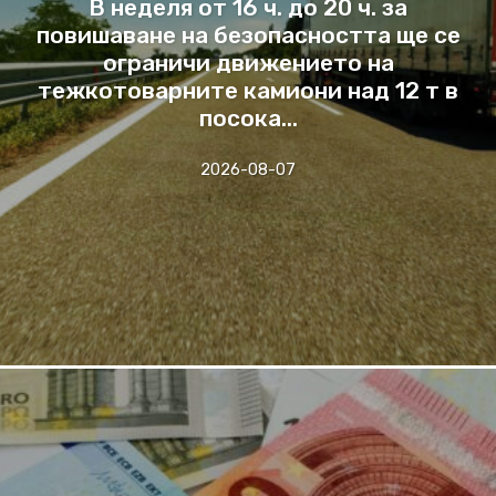
В неделя от 16 ч. до 20 ч. за
повишаване на безопасността ще се
ограничи движението на
тежкотоварните камиони над 12 т в
посока...
2026-08-07