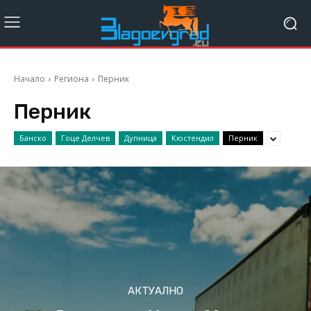
Начало
Региона
Перник
Перник
Банско
Гоце Делчев
Дупница
Кюстендил
Перник
АКТУАЛНО