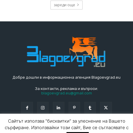
зареди още
Добре дошли в информационна агенция Blagoevgrad.eu
За контакти, реклама и въпроси:
blagoevgrad.eu@gmail.com
Сайтът използва "бисквитки" за улеснение на Вашето
сърфиране. Използвайки този сайт, Вие се съгласявате с
© Blagoevgrad.EU 2010 - 2026
Общи условия
|