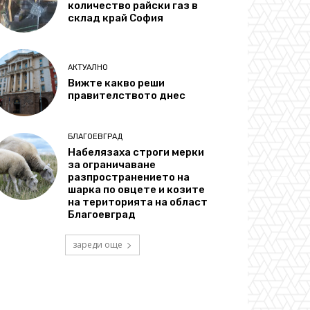
количество райски газ в
склад край София
АКТУАЛНО
Вижте какво реши
правителството днес
БЛАГОЕВГРАД
Набелязаха строги мерки
за ограничаване
разпространението на
шарка по овцете и козите
на територията на област
Благоевград
зареди още