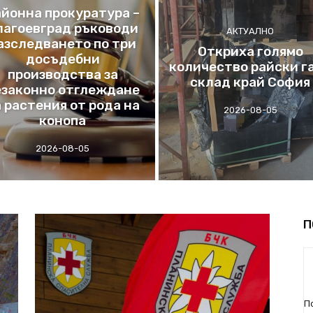
айонна прокуратура –
лагоевград ръководи
АКТУАЛНО
азследването по три
Откриха голямо
досъдебни
количество райски га
производства за
склад край София
езаконно отглеждане
 растения от рода на
2026-08-05
конопа
2026-08-05
П
П