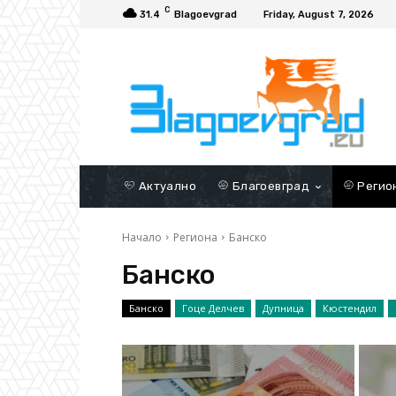
C
31.4
Blagoevgrad
Friday, August 7, 2026
Актуално
Благоевград
Регио
Начало
Региона
Банско
Банско
Банско
Гоце Делчев
Дупница
Кюстендил