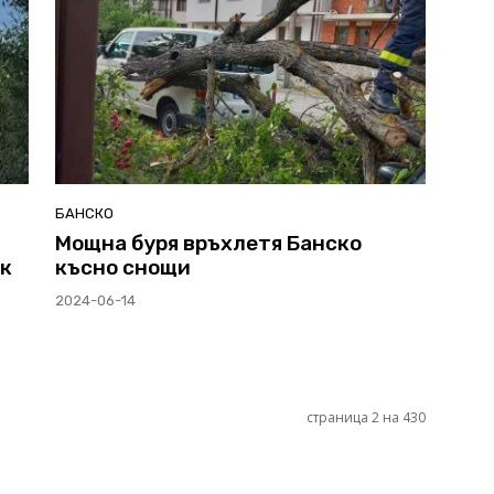
БАНСКО
Мощна буря връхлетя Банско
рк
късно снощи
2024-06-14
страница 2 на 430