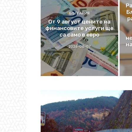
Р
Б
БЪЛГАРИЯ
р
От 9 август цените на
финансовите услуги ще
са само в евро
н
на
2026-08-07