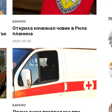
П
БАНСКО
Oткриха изчезнал човек в Рила
тък
планина
2025-03-25
БАНСКО
Двама души пострадаха при