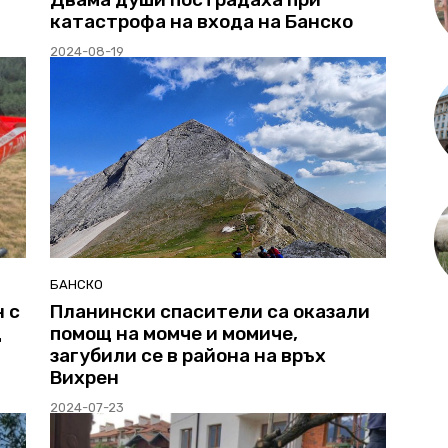
катастрофа на входа на Банско
2024-08-19
БАНСКО
 с
Планински спасители са оказали
щ
помощ на момче и момиче,
загубили се в района на връх
Вихрен
2024-07-23