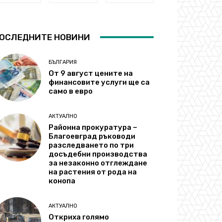
ОСЛЕДНИТЕ НОВИНИ
БЪЛГАРИЯ
От 9 август цените на
финансовите услуги ще са
само в евро
АКТУАЛНО
Районна прокуратура –
Благоевград ръководи
разследването по три
досъдебни производства
за незаконно отглеждане
на растения от рода на
конопа
АКТУАЛНО
Откриха голямо