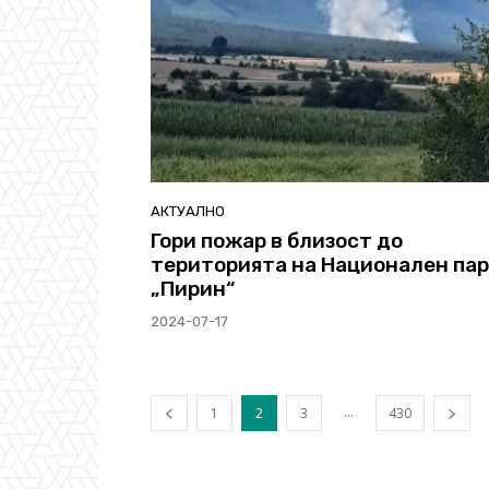
АКТУАЛНО
Гори пожар в близост до
територията на Национален па
„Пирин“
2024-07-17
...
1
2
3
430