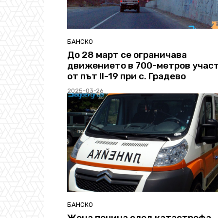
БАНСКО
До 28 март се ограничава
движението в 700-метров учас
от път II-19 при с. Градево
2025-03-26
БАНСКО
Жена почина след катастрофа