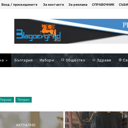
Вход / присъедините
За контакти
За реклама
СПРАВОЧНИК
СЪБИ
на
България
Избори
Общество
Здраве
Св
Перник
Петрич
АКТУАЛНО