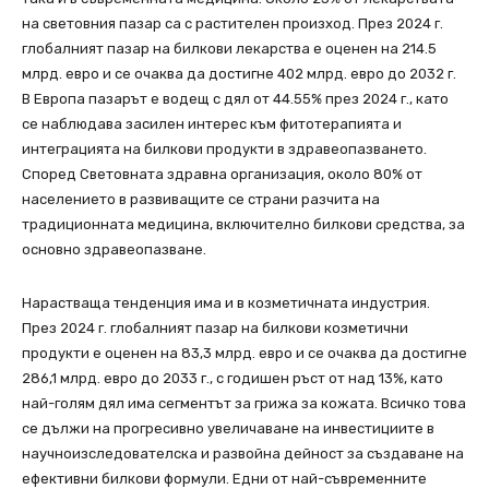
на световния пазар са с растителен произход. През 2024 г.
глобалният пазар на билкови лекарства е оценен на 214.5
млрд. евро и се очаква да достигне 402 млрд. евро до 2032 г.
В Европа пазарът е водещ с дял от 44.55% през 2024 г., като
се наблюдава засилен интерес към фитотерапията и
интеграцията на билкови продукти в здравеопазването.
Според Световната здравна организация, около 80% от
населението в развиващите се страни разчита на
традиционната медицина, включително билкови средства, за
основно здравеопазване.
Нарастваща тенденция има и в козметичната индустрия.
През 2024 г. глобалният пазар на билкови козметични
продукти е оценен на 83,3 млрд. евро и се очаква да достигне
286,1 млрд. евро до 2033 г., с годишен ръст от над 13%, като
най-голям дял има сегментът за грижа за кожата. Всичко това
се дължи на прогресивно увеличаване на инвестициите в
научноизследователска и развойна дейност за създаване на
ефективни билкови формули. Едни от най-съвременните