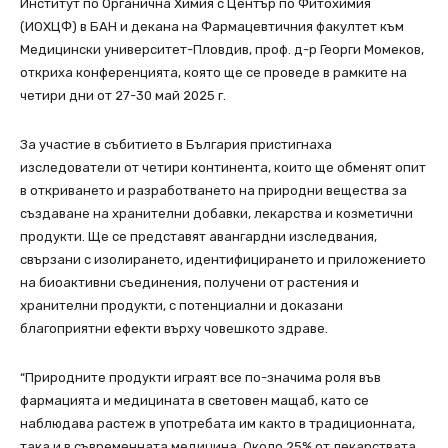
Институт по Органична Химия с Център по Фитохимия
(ИОХЦФ) в БАН и декана на Фармацевтичния факултет към
Медицински университет-Пловдив, проф. д-р Георги Момеков,
откриха конференцията, която ще се проведе в рамките на
четири дни от 27-30 май 2025 г.
За участие в събитието в България пристигнаха
изследователи от четири континента, които ще обменят опит
в откриването и разработването на природни вещества за
създаване на хранителни добавки, лекарства и козметични
продукти. Ще се представят авангардни изследвания,
свързани с изолирането, идентифицирането и приложението
на биоактивни съединения, получени от растения и
хранителни продукти, с потенциални и доказани
благоприятни ефекти върху човешкото здраве.
“Природните продукти играят все по-значима роля във
фармацията и медицината в световен мащаб, като се
наблюдава растеж в употребата им както в традиционната,
така и в съвременната медицина. Около 25% от лекарствата