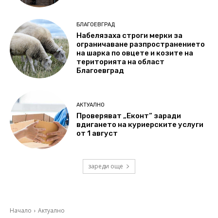
БЛАГОЕВГРАД
Набелязаха строги мерки за
ограничаване разпространението
на шарка по овцете и козите на
територията на област
Благоевград
АКТУАЛНО
Проверяват „Еконт“ заради
вдигането на куриерските услуги
от 1 август
зареди още