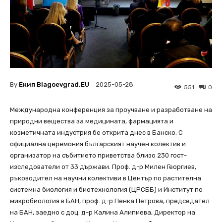
By
Екип Blagoevgrad.EU
2025-05-28
551
0
Международна конференция за проучване и разработване на
природни вещества за медицината, фармацията и
козметичната индустрия бе открита днес в Банско. С
официална церемония българският научен колектив и
организатор на събитието приветства близо 230 гост-
изследователи от 33 държави. Проф. д-р Милен Георгиев,
ръководител на научни колективи в Център по растителна
системна биология и биотехнология (ЦРСББ) и Институт по
микробиология в БАН, проф. д-р Пенка Петрова, председател
на БАН, заедно с доц. д-р Калина Алипиева, Директор на