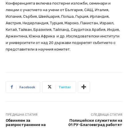
Конференцията включва постерни изложби, семинари и
лекции с участието на учени от България, САЩ, Италия,
Испания, Сърбия, Швейцария, Полша, Гърция, Ирландия,
Австрия, Нидерландия, Турция, Мароко, Пакистан, Израел,
Китай, Тайван, Бразилия, Тайланд, Саудитска Арабия, Индия,
Аржентина, Южна Африка и др. Изследователски институти
и университети от над 20 държави подкрепят събитието с
представители в научния комитет.
Facebook
Twitter
ПРЕДИШНА СТАТИЯ
СЛЕДВАЩА СТАТИЯ
Обвиняем за
Полицейски служители на
разпространение на
01 РУ-Благоевград работят