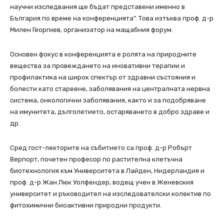
научни изследвания ще бъдат представени именно в
България по време на конференцията”. Това изтъква проф. д-р
Милен Георгиев, организатор на мащабния форум.
Основен фокус в конференцията е ролята на природните
вещества за провеждането на иновативни терапии и
профилактика на широк спектър от здравни състояния и
болести като стареене, заболявания на централната нервна
система, онкологични заболявания, както и за подобряване
на имунитета, дълголетието, остаряването в добро здраве и
др.
Сред гост-лекторите на събитието са проф. д-р Робърт
Верпорт, почетен професор по растителна клетъчна
биотехнология към Университета в Лайден, Нидерландия и
проф. д-р Жан Люк Уолфендер, водещ учен в Женевския
университет и ръководител на изследователски колектив по
фитохимични биоактивни природни продукти.