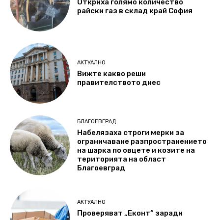
Откриха голямо количество
райски газ в склад край София
АКТУАЛНО
Вижте какво реши
правителството днес
БЛАГОЕВГРАД
Набелязаха строги мерки за
ограничаване разпространението
на шарка по овцете и козите на
територията на област
Благоевград
АКТУАЛНО
Проверяват „Еконт“ заради