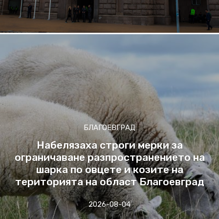
БЛАГОЕВГРАД
Набелязаха строги мерки за
ограничаване разпространението на
шарка по овцете и козите на
територията на област Благоевград
2026-08-04