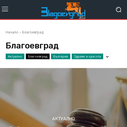
Начало
Благоевград
Благоевград
Актуално
Благоевград
България
Здраве и красота
АКТУАЛНО