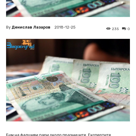
By
Денислав Лазаров
2018-12-25
235
0
Бум на фалшиви пари около празниците. Експертите