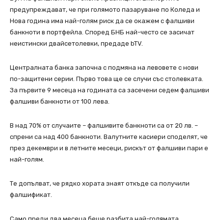
предупреждават, че при голямото пазаруване по Коледа и
Нова година има най-голям риск да се окажем с фалшиви
банкноти в портфейла. Според БНБ най-често се засичат
неистински двайсетолевки, предаде bTV.
Централната банка започна с подмяна на левовете с нови
по-защитени серии. Първо това ще се случи със столевката.
За първите 9 месеца на годината са засечени седем фалшиви
фалшиви банкноти от 100 лева.
В над 70% от случаите – фалшивите банкноти са от 20 лв. –
спрени са над 400 банкноти. Валутните касиери споделят, че
през декември и в летните месеци, рискът от фалшиви пари е
най-голям.
Те допълват, че рядко хората знаят откъде са получили
фалшификат.
Само преди два месеца беше разбита най-голямата