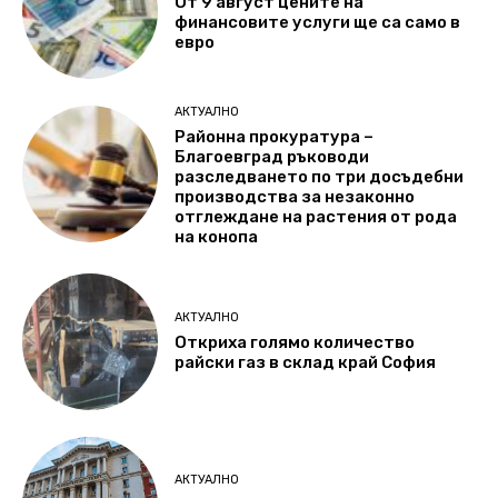
От 9 август цените на
финансовите услуги ще са само в
евро
АКТУАЛНО
Районна прокуратура –
Благоевград ръководи
разследването по три досъдебни
производства за незаконно
отглеждане на растения от рода
на конопа
АКТУАЛНО
Откриха голямо количество
райски газ в склад край София
АКТУАЛНО