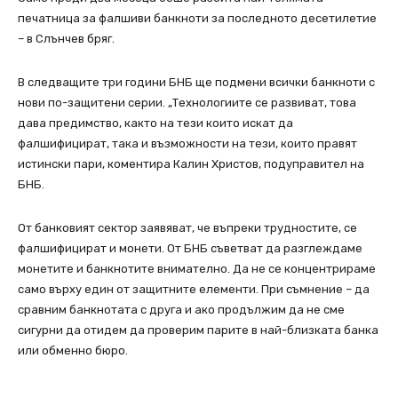
печатница за фалшиви банкноти за последното десетилетие
– в Слънчев бряг.
В следващите три години БНБ ще подмени всички банкноти с
нови по-защитени серии. „Технологиите се развиват, това
дава предимство, както на тези които искат да
фалшифицират, така и възможности на тези, които правят
истински пари, коментира Калин Христов, подуправител на
БНБ.
От банковият сектор заявяват, че въпреки трудностите, се
фалшифицират и монети. От БНБ съветват да разглеждаме
монетите и банкнотите внимателно. Да не се концентрираме
само върху един от защитните елементи. При съмнение – да
сравним банкнотата с друга и ако продължим да не сме
сигурни да отидем да проверим парите в най-близката банка
или обменно бюро.