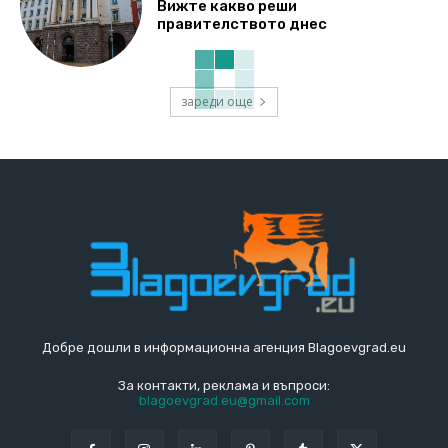
Вижте какво реши
правителството днес
зареди още
Добре дошли в информационна агенция Blagoevgrad.eu
За контакти, реклама и въпроси:
blagoevgrad.eu@gmail.com