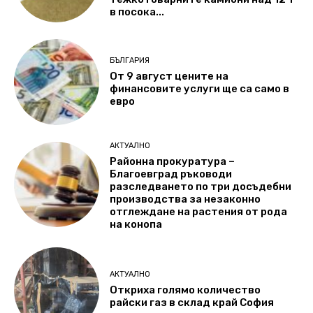
в посока...
БЪЛГАРИЯ
От 9 август цените на
финансовите услуги ще са само в
евро
АКТУАЛНО
Районна прокуратура –
Благоевград ръководи
разследването по три досъдебни
производства за незаконно
отглеждане на растения от рода
на конопа
АКТУАЛНО
Откриха голямо количество
райски газ в склад край София