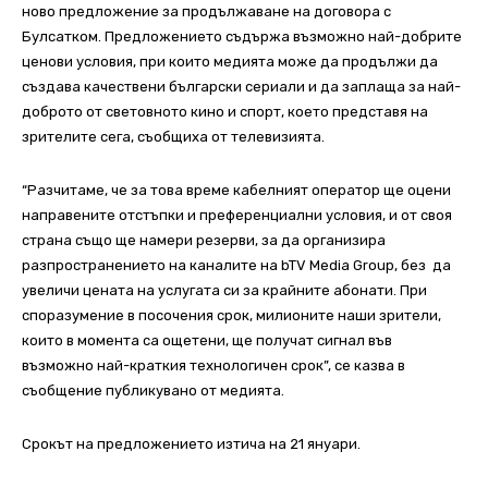
ново предложение за продължаване на договора с
Булсатком. Предложението съдържа възможно най-добрите
ценови условия, при които медията може да продължи да
създава качествени български сериали и да заплаща за най-
доброто от световното кино и спорт, което представя на
зрителите сега, съобщиха от телевизията.
“Разчитаме, че за това време кабелният оператор ще оцени
направените отстъпки и преференциални условия, и от своя
страна също ще намери резерви, за да организира
разпространението на каналите на bTV Media Group, без да
увеличи цената на услугата си за крайните абонати. При
споразумение в посочения срок, милионите наши зрители,
които в момента са ощетени, ще получат сигнал във
възможно най-краткия технологичен срок”, се казва в
съобщение публикувано от медията.
Срокът на предложението изтича на 21 януари.