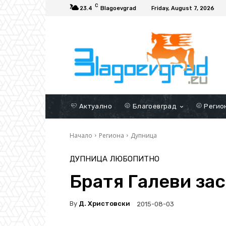
C
23.4
Blagoevgrad
Friday, August 7, 2026
Актуално
Благоевград
Регио
Начало
Региона
Дупница
ДУПНИЦА
ЛЮБОПИТНО
Братя Галеви за
By
Д. Христовски
2015-08-03