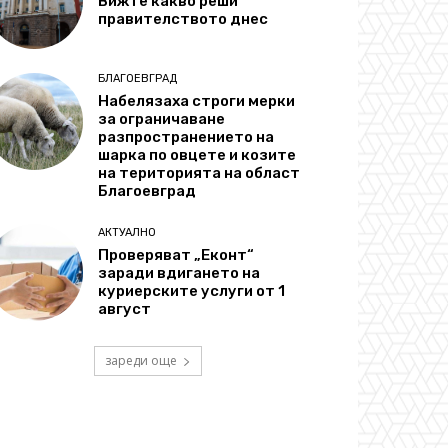
Вижте какво реши
правителството днес
БЛАГОЕВГРАД
Набелязаха строги мерки
за ограничаване
разпространението на
шарка по овцете и козите
на територията на област
Благоевград
АКТУАЛНО
Проверяват „Еконт“
заради вдигането на
куриерските услуги от 1
август
зареди още