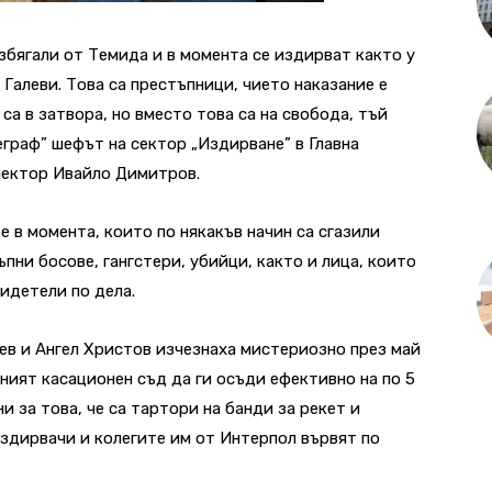
збягали от Темида и в момента се издирват както у
 Галеви. Това са престъпници, чието наказание е
са в затвора, но вместо това са на свобода, тъй
еграф” шефът на сектор „Издирване” в Главна
пектор Ивайло Димитров.
 в момента, които по някакъв начин са сгазили
ъпни босове, гангстери, убийци, както и лица, които
идетели по дела.
ев и Ангел Христов изчезнаха мистериозно през май
ният касационен съд да ги осъди ефективно на по 5
и за това, че са тартори на банди за рекет и
издирвачи и колегите им от Интерпол вървят по