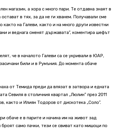
ен магазин, а хора с много пари. Те отдавна знаят в
остават в тях, за да не ги хванем. Получавали сме
 както на Галеви, както и на много други известни
ани и веднага сменят държавата”, коментира шефът
ят, че в началото Галеви са се укривали в ЮАР,
 засичани били и в Румъния. До момента обаче
аха от Темида преди да влязат в затвора и едната
ата Севиля в столичния квартал „Люлин” през 2011
в, както и Илиян Тодоров от дискотека „Соло”.
и обаче е в парите и начина им на живот зад
и броят само пачки, тези се свиват като мишоци по