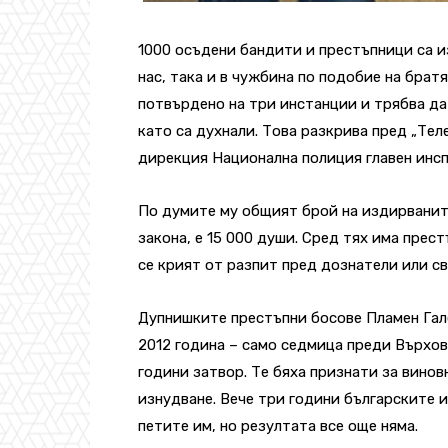
1000 осъдени бандити и престъпници са и
нас, така и в чужбина по подобие на братя
потвърдено на три инстанции и трябва да 
като са духнали. Това разкрива пред „Тел
дирекция Национална полиция главен инс
По думите му общият брой на издирваните
закона, е 15 000 души. Сред тях има прест
се крият от разпит пред дознатели или св
Дупнишките престъпни босове Пламен Гал
2012 година – само седмица преди Върхов
години затвор. Те бяха признати за виновн
изнудване. Вече три години българските 
петите им, но резултата все още няма.