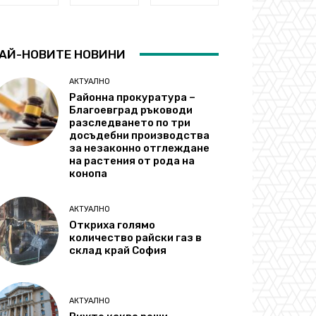
АЙ-НОВИТЕ НОВИНИ
АКТУАЛНО
Районна прокуратура –
Благоевград ръководи
разследването по три
досъдебни производства
за незаконно отглеждане
на растения от рода на
конопа
АКТУАЛНО
Откриха голямо
количество райски газ в
склад край София
АКТУАЛНО