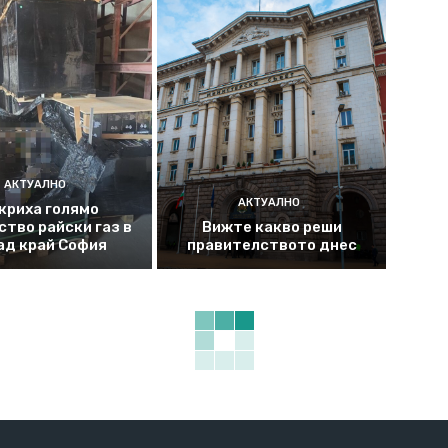
АКТУАЛНО
АКТУАЛНО
криха голямо
ство райски газ в
Вижте какво реши
ад край София
правителството днес