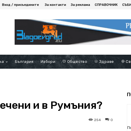
Вход / присъедините
За контакти
За реклама
СПРАВОЧНИК
СЪБ
на
България
Избори
Общество
Здраве
Св
П
сечени и в Румъния?
254
0
П