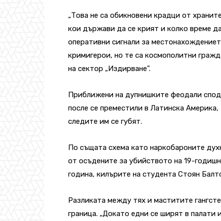
„Това не са обикновени крадци от хранител
кои държави да се крият и колко време да 
оперативни сигнали за местонахождението
кримигерои, но те са космополитни гражд
на сектор „Издирване”.
Приближени на дупнишките феодали сподел
после се преместили в Латинска Америка,
следите им се губят.
По същата схема като наркобароните духн
от осъдените за убийството на 19-годишн
година, килърите на студента Стоян Балто
Разликата между тях и маститите гангстер
граница. „Докато едни се ширят в палати 