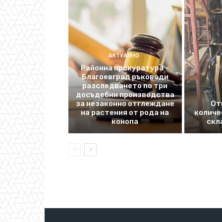
АКТУАЛНО
Районна прокуратура –
Благоевград ръководи
разследването по три
досъдебни производства
за незаконно отглеждане
От
на растения от рода на
количе
конопа
скл