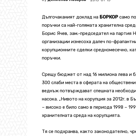
Дългочаканият доклад на
БОРКОР
само по
поръчки са най-голямата хранителна сред
Борис Ячев, зам.-председател на партия 
организации изнесоха далеч по-фрапантни
корупционните сделки средномесечно, ка
поръчки.
Срещу бюджет от над 16 милиона лева и 
300 слаби места в сферата на общественит
веднъж потвърждават спешната необходи
насока. „Нивото на корупция за 2012г. в Б
– високо е било само в периода 1998 – 199
хранителната среда на корупцията.
Тя се подхранва, както законодателно, чр