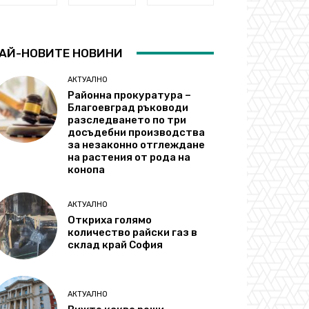
АЙ-НОВИТЕ НОВИНИ
АКТУАЛНО
Районна прокуратура –
Благоевград ръководи
разследването по три
досъдебни производства
за незаконно отглеждане
на растения от рода на
конопа
АКТУАЛНО
Откриха голямо
количество райски газ в
склад край София
АКТУАЛНО