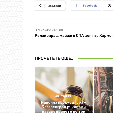
Facebook
Сподели
ПРЕДИШНА СТАТИЯ
Релаксиращ масаж в СПА център Хармо
ПРОЧЕТЕТЕ ОЩЕ..
АКТУАЛНО
Районна прокуратура –
Благоевград ръководи
разследването по три