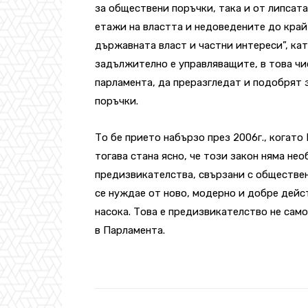
за обществени поръчки, така и от липсат
етажи на властта и недоведените до край
държавната власт и частни интереси”, ка
задължително е управляващите, в това чи
парламента, да преразгледат и подобрят
поръчки.
То бе прието набързо през 2006г., когато
тогава стана ясно, че този закон няма не
предизвикателства, свързани с обществени
се нуждае от ново, модерно и добре дей
насока. Това е предизвикателство не сам
в Парламента.