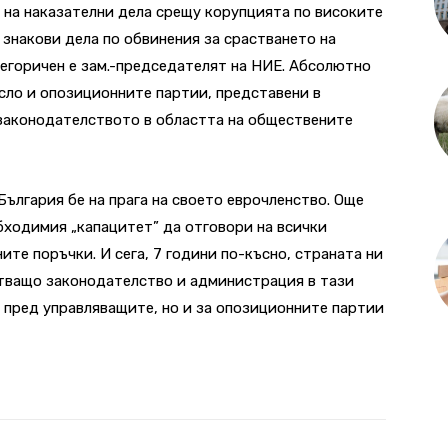
а на наказателни дела срещу корупцията по високите
 знакови дела по обвинения за срастването на
тегоричен е зам.-председателят на НИЕ. Абсолютно
сло и опозиционните партии, представени в
 законодателството в областта на обществените
 България бе на прага на своето еврочленство. Още
обходимия „капацитет” да отговори на всички
те поръчки. И сега, 7 години по-късно, страната ни
стващо законодателство и администрация в тази
о пред управляващите, но и за опозиционните партии