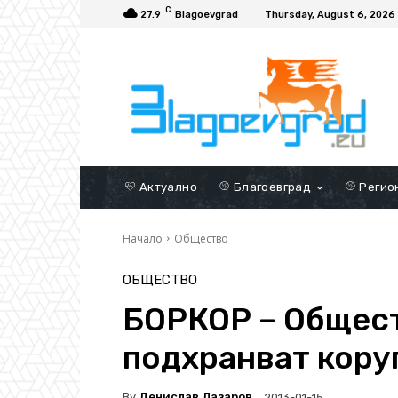
C
27.9
Blagoevgrad
Thursday, August 6, 2026
Актуално
Благоевград
Регио
Начало
Общество
ОБЩЕСТВО
БОРКОР – Общес
подхранват кору
By
Денислав Лазаров
2013-01-15