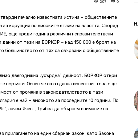
207
0
твърди печално известната истина – обществените
Н
а за корупция по високите етажи на властта. Според
НИЕ, още преди година различни неправителствени
 данни от тези на БОРКОР – над 150 000 е броят на
то болшинството от тях са свързани с обществените
близо двегодишна „усърдна” дейност, БОРКОР откри
е поръчки. Освен че са отдавна известни, това още
мост от промяна в законодателството в тази
ългария е най – високото за последните 10 години. По
9г.”, заяви Ячев. „Трябва да обърнем внимание на
ез прилагането на един сбъркан закон, като Закона