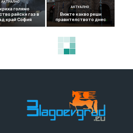
АКТУАЛНО
АКТУАЛНО
криха голямо
ство райски газ в
Вижте какво реши
ад край София
правителството днес