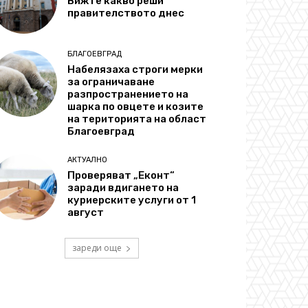
Вижте какво реши
правителството днес
БЛАГОЕВГРАД
Набелязаха строги мерки
за ограничаване
разпространението на
шарка по овцете и козите
на територията на област
Благоевград
АКТУАЛНО
Проверяват „Еконт“
заради вдигането на
куриерските услуги от 1
август
зареди още