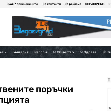
Вход / присъедините
За контакти
За реклама
СПРАВОЧНИК
С
на
България
Избори
Общество
Здраве
Св
П
твените поръчки
пцията
П