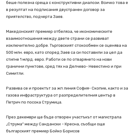
беше полезна среща с конструктивни диалози. Всичко това е
в резултат на подписания двустранен договор за
приятелство, подчерта Заев.
Македонският премиер отбеляза, че икономическите
взаимоотношения между двете страни се развиват
изключително добре. Търговският стокообмен се оценява на
500 млн. евро, като според Заев са си поставили за цел да
стигне 1 млрд. евро. Работи се по отварянето на нови
гранични пунктове, сред тях на Делчево- Невестино и при
Симитли.
Развива се и проектът за жп линия София- Скопие, както и за
газова инфраструктура от разпределителния център в
Петрич по посока Струмица.
През декември ще бъде отворен участъкът от магистрала
„Струма“ между Сандански – Кресна, съобщи още
българският премиер Бойко Борисов