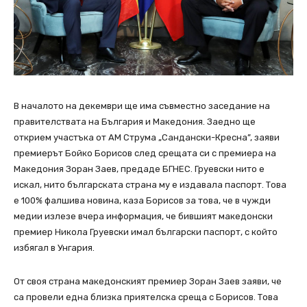
В началото на декември ще има съвместно заседание на
правителствата на България и Македония. Заедно ще
открием участъка от АМ Струма „Сандански-Кресна”, заяви
премиерът Бойко Борисов след срещата си с премиера на
Македония Зоран Заев, предаде БГНЕС. Груевски нито е
искал, нито българската страна му е издавала паспорт. Това
е 100% фалшива новина, каза Борисов за това, че в чужди
медии излезе вчера информация, че бившият македонски
премиер Никола Груевски имал български паспорт, с който
избягал в Унгария.
От своя страна македонският премиер Зоран Заев заяви, че
са провели една близка приятелска среща с Борисов. Това