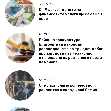
БЪЛГАРИЯ
От 9 август цените на
финансовите услуги ще са само в
евро
АКТУАЛНО
Районна прокуратура –
Благоевград ръководи
разследването по три досъдебни
производства за незаконно
отглеждане на растения от рода
на конопа
АКТУАЛНО
Откриха голямо количество
райски газ в склад край София