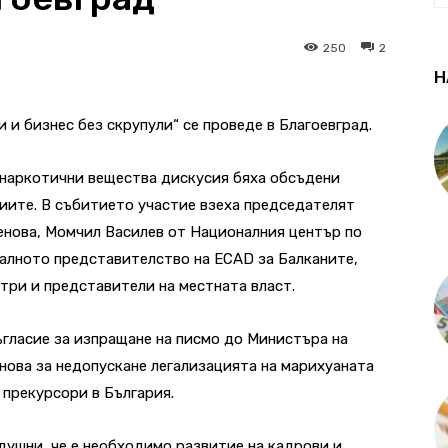
250
2
Н
и бизнес без скрупули“ се проведе в Благоевград.
 наркотични вещества дискусия бяха обсъдени
иите. В събитието участие взеха председателят
нова, Момчил Василев от Националния център по
налното представителство на ECAD за Балканите,
три и представители на местната власт.
ъгласие за изпращане на писмо до Министъра на
нова за недопускане легализацията на марихуаната
 прекурсори в България.
душни, че е необходимо развитие на кадрови и