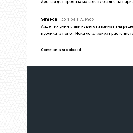
Аре тая дет продава метадон легално на нарк
Simeon
2013-06-11 At 19:09
Айде тия умни глави където ги взимат тия реш
публиката поне… Нека легализират растението
Comments are closed.