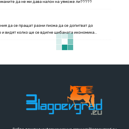
оманите да не ми дава налон на уяможе ли?????
ения да се пращат разни писма да се допитват до
 и видят колко ще се вдигне шибаната икономика…