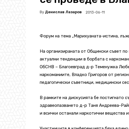
By
Денислав Лазаров
2013-06-11
Форум на тема „Марихуаната-истина, лъжи 
На организираната от Общински съвет по
актуални тенденции в борбата с наркоман
ОбСНВ – Благоевград д-р Теменужка Любе
наркоманиите, Владко Григоров от регио
педагогически съветници, медицински сес
В рамките на дискусията бе постигнато с
здравеопазването д-р Таня Андреева-Рай
и всички останали наркотични вещества и
Участниците в конференцията бяха едино