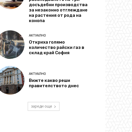
досъдебни производства
за незаконно отглеждане
на растения от рода на
конопа
АКТУАЛНО
Откриха голямо
количество райски газ в
склад край София
АКТУАЛНО
Вижте какво реши
правителството днес
зареди още