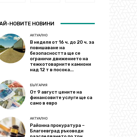
АЙ-НОВИТЕ НОВИНИ
АКТУАЛНО
В неделя от 16 ч. до 20 ч. за
повишаване на
безопасността ще се
ограничи движението на
тежкотоварните камиони
над 12 т в посока...
БЪЛГАРИЯ
От 9 август цените на
финансовите услуги ще са
само в евро
АКТУАЛНО
Районна прокуратура –
Благоевград ръководи
разследването по три