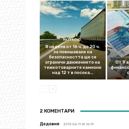
АКТУАЛНО
В неделя от 16 ч. до 20 ч.
за повишаване на
безопасността ще се
ограничи движението на
От 9 
тежкотоварните камиони
финансо
над 12 т в посока...
2 КОМЕНТАРИ
Дедовия
2013-06-11 At 16:19