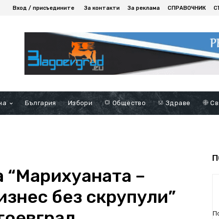
Вход / присъедините
За контакти
За реклама
СПРАВОЧНИК
С
на
България
Избори
Общество
Здраве
Св
П
а “Марихуаната –
изнес без скрупули”
гоевград
П