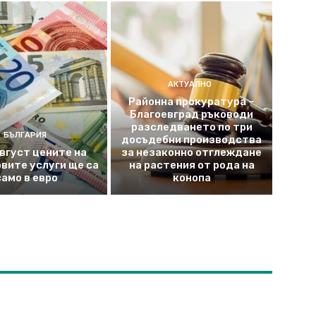
АКТУАЛНО
Районна прокуратура –
Благоевград ръководи
разследването по три
БЪЛГАРИЯ
досъдебни производства
август цените на
за незаконно отглеждане
вите услуги ще са
на растения от рода на
само в евро
конопа