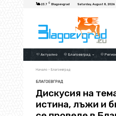
C
23.7
Blagoevgrad
Saturday, August 8, 2026
Актуално
Благоевград
Регио
Начало
Благоевград
БЛАГОЕВГРАД
Дискусия на тем
истина, лъжи и б
се проведе в Бла