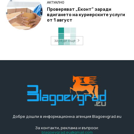
АКТУАЛНО
Проверяват „Еконт“ заради
вдигането на куриерските услуги
от 1 август
зареди още
Добре дошли в информационна агенция Blagoevgrad.eu
За контакти, реклама и въпроси:
blagoevgrad.eu@gmail.com