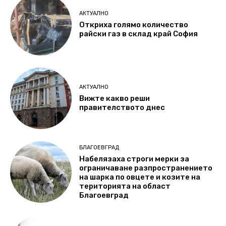
АКТУАЛНО
Откриха голямо количество
райски газ в склад край София
АКТУАЛНО
Вижте какво реши
правителството днес
БЛАГОЕВГРАД
Набелязаха строги мерки за
ограничаване разпространението
на шарка по овцете и козите на
територията на област
Благоевград