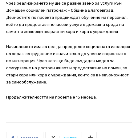
Чрез реализирането му ще се развие звено за услуги към
Домашен социален патронаж – Община Благоевград.
Дейностите по проекта предвиждат обучение на персонал,
който да предоставя почасови услуги в домашна среда на
самотно живеещи възрастни хора и хора с увреждания.
Начинанието има за цел да преодолее социалната изолация
на хора в затруднение и значително да улесни социалната
им интеграция. Чрез него ще бъде създаден модел за
осигуряване на достоен живот и предоставяне на помощ за
стари хора или хора с увреждания, които са в невъзможност
за самообслужване.
Продължителността на проекта е 15 месеца.
Facebook
Twitter