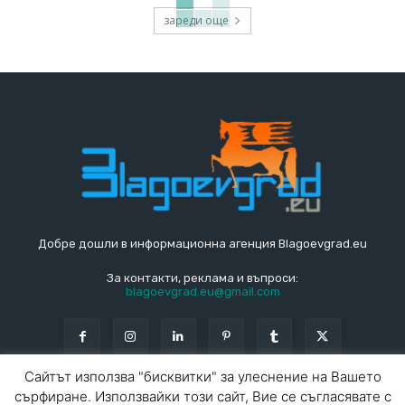
зареди още
Добре дошли в информационна агенция Blagoevgrad.eu
За контакти, реклама и въпроси:
blagoevgrad.eu@gmail.com
Сайтът използва "бисквитки" за улеснение на Вашето
сърфиране. Използвайки този сайт, Вие се съгласявате с