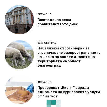
АКТУАЛНО
Вижте какво реши
правителството днес
БЛАГОЕВГРАД
Набелязаха строги мерки за
ограничаване разпространението
на шарка по овцете и козите на
територията на област
Благоевград
АКТУАЛНО
Проверяват „Еконт“ заради
вдигането на куриерските услуги
от 1 август