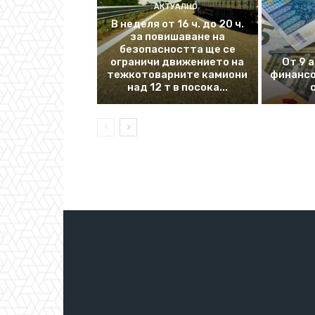
АКТУАЛНО
В неделя от 16 ч. до 20 ч.
за повишаване на
безопасността ще се
ограничи движението на
От 9 
тежкотоварните камиони
финансо
над 12 т в посока...