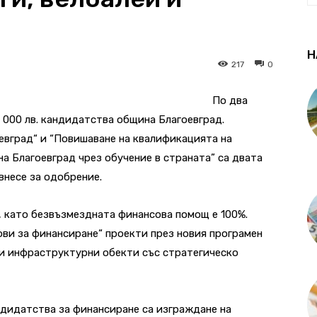
Н
217
0
По два
 000 лв. кандидатства община Благоевград.
евград“ и “Повишаване на квалификацията на
 Благоевград чрез обучение в страната” са двата
внесе за одобрение.
., като безвъзмездната финансова помощ е 100%.
ови за финансиране“ проекти през новия програмен
ни инфраструктурни обекти със стратегическо
ндидатства за финансиране са изграждане на