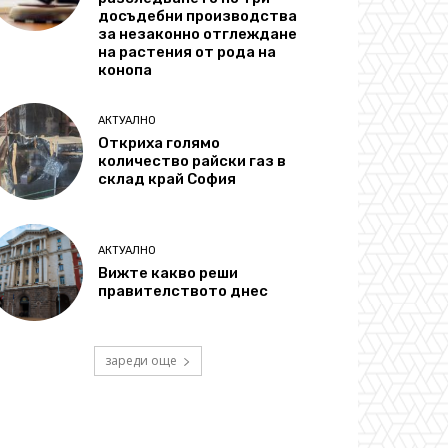
досъдебни производства
за незаконно отглеждане
на растения от рода на
конопа
АКТУАЛНО
Откриха голямо
количество райски газ в
склад край София
АКТУАЛНО
Вижте какво реши
правителството днес
зареди още