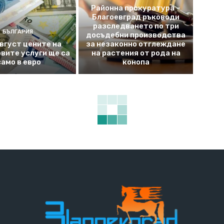
Районна прокуратура –
Благоевград ръководи
разследването по три
БЪЛГАРИЯ
досъдебни производства
август цените на
за незаконно отглеждане
вите услуги ще са
на растения от рода на
само в евро
конопа