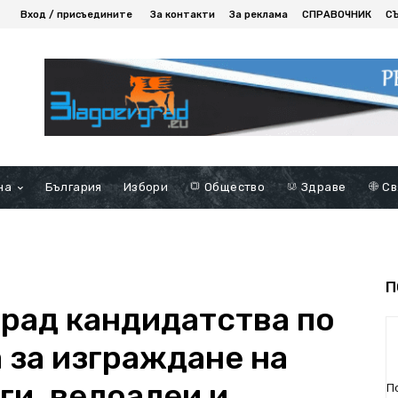
Вход / присъедините
За контакти
За реклама
СПРАВОЧНИК
С
на
България
Избори
Общество
Здраве
Св
П
рад кандидатства по
 за изграждане на
ги, велоалеи и
П