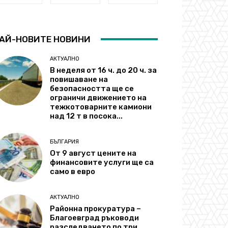
АЙ-НОВИТЕ НОВИНИ
АКТУАЛНО
В неделя от 16 ч. до 20 ч. за
повишаване на
безопасността ще се
ограничи движението на
тежкотоварните камиони
над 12 т в посока...
БЪЛГАРИЯ
От 9 август цените на
финансовите услуги ще са
само в евро
АКТУАЛНО
Районна прокуратура –
Благоевград ръководи
разследването по три