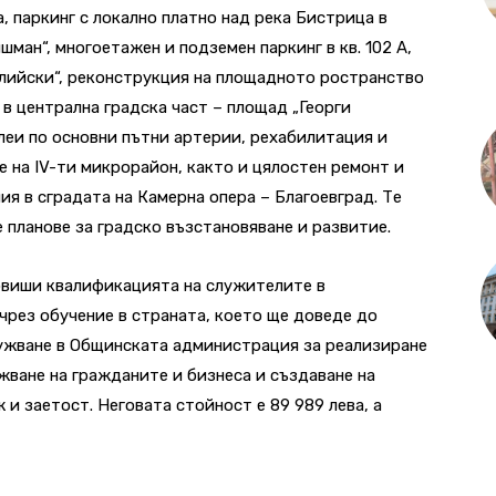
, паркинг с локално платно над река Бистрица в
ишман“, многоетажен и подземен паркинг в кв. 102 А,
олийски“, реконструкция на площадното ространство
в централна градска част – площад „Георги
леи по основни пътни артерии, рехабилитация и
е на IV-ти микрорайон, както и цялостен ремонт и
ия в сградата на Камерна опера – Благоевград. Те
 планове за градско възстановяване и развитие.
повиши квалификацията на служителите в
рез обучение в страната, което ще доведе до
ужване в Общинската администрация за реализиране
жване на гражданите и бизнеса и създаване на
и заетост. Неговата стойност е 89 989 лева, а