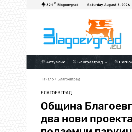
C
32.1
Blagoevgrad
Saturday, August 8, 2026
Актуално
Благоевград
Регио
Начало
Благоевград
БЛАГОЕВГРАД
Община Благоевг
два нови проекта
подземни паркин