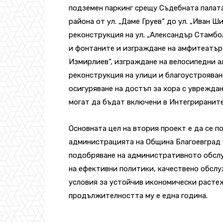
подземен паркинг срещу Съдебната палата
района от ул. „Даме Груев“ до ул. „Иван Ш
реконструкция на ул. „Александър Стамб
и фонтаните и изграждане на амфитеатър 
Измирлиев“, изграждане на велосипедни а
реконструкция на улици и благоустрояван
осигуряване на достъп за хора с увреждан
могат да бъдат включени в Интегрираните
Основната цел на втория проект е да се 
администрацията на Община Благоевград ч
подобряване на административното обсл
на ефективни политики, качествено обслу
условия за устойчив икономически растеж 
продължителността му е една година.