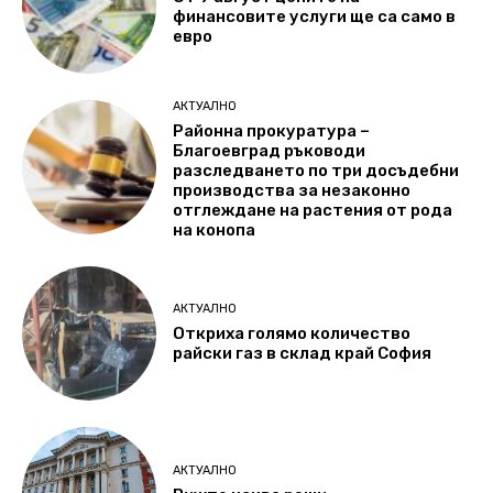
финансовите услуги ще са само в
евро
АКТУАЛНО
Районна прокуратура –
Благоевград ръководи
разследването по три досъдебни
производства за незаконно
отглеждане на растения от рода
на конопа
АКТУАЛНО
Откриха голямо количество
райски газ в склад край София
АКТУАЛНО