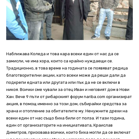
Наближава Коледа и това кара всеки един от нас да се
замисли, че има хора, които са крайно нуждаещи се.
Традиционно, в това време на годината се появяват редица
благотворителни акции, като всеки може да реши дали да
подкрепи едната или другата или пък да не се включи в
никоя. Всички сме чували за отец Иван и неговият дом в Нови
Хан. Вече 9 пъти от рибарският форум nariba.com организират
акция, в помощ именно за този дом, събирайки средства за
храна и отопление за обитателите му. Ненужните дрехи на
всеки един от нас също биха били от полза. И тази година,
един от организаторите на инициативата, Краислав
Димитров, призовава всички, които биха могли да се включат