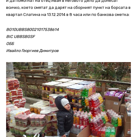
и да помогнат на отец Иван в неговото дело да донесат
всичко, което смятат да дарят на сборният пункт на борсата в
квартал Слатина на 13.12.2014 в 8 часа или по банкова сметка:
BG10UBBS80021017538614
BIC UBBSBGSF
OББ
Ивайло Георгиев Димитров