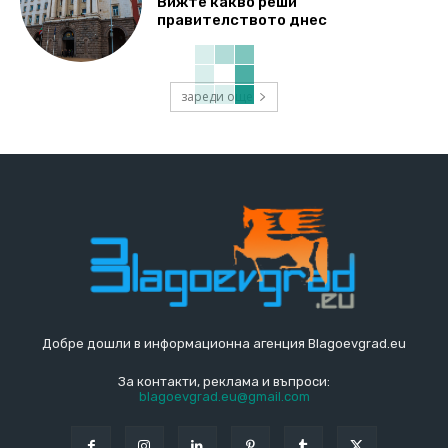
Вижте какво реши
правителството днес
зареди още
Добре дошли в информационна агенция Blagoevgrad.eu
За контакти, реклама и въпроси:
blagoevgrad.eu@gmail.com