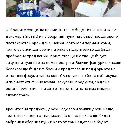
Събраните средства по сметката ще бъдат изтеглени на 12
декември (петък) и на сборният пункт ще бъде представено
платежното нареждане. Всички останали парични суми,
които са били донесени на ръка от дарителите ще бъдат
преброени пред всички присъстващи и с тях ще бъдат
закупени нужните за дома продукти. Всички фактури и касови
бележки ще бъдат събрани и представени под формата на
отчет във форума nariba.com. Също така ще бъде публикуван
и пълният списък на всички закупени продукти, за да не
остане съмнение в никого от дарителите, че има някакви
злоупотреби.
Хранителни продукти, дрехи, одеяла и всички други неща,
които всеки един от нас може да отдели също ще бъдат
събрани в сборния пункт, като от там нещата ще бъдат