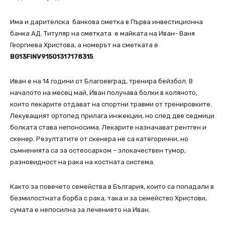
Има и дарителска банкова сметка в Първа инвестиционна
банка АД. Титуляр на сметката е майката на Иван- Ваня
Георгиева Христова, а номерът на сметката е
BG13FINV91501317178315
.
Иван е на 14 години от Благоевград, тренира бейзбол. В
началото на месец май, Иван получава болки в коляното,
които лекарите отдават на спортни травми от тренировките.
Лекуващият ортопед прилага инжекции, но след две седмици
болката става непоносима. Лекарите назначават рентген и
скенер. Резултатите от скенера не са категорични, но
съмненията са за остеосарком – злокачествен тумор,
разновидност на рака на костната система.
Както за повечето семейства в България, които са попадали в
безмилостната борба с рака, така и за семейство Христови,
сумата е непосилна за лечението на Иван.