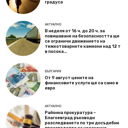
градуса
АКТУАЛНО
В неделя от 16 ч. до 20 ч. за
повишаване на безопасността ще
се ограничи движението на
тежкотоварните камиони над 12 т
в посока...
БЪЛГАРИЯ
От 9 август цените на
финансовите услуги ще са само в
евро
АКТУАЛНО
Районна прокуратура –
Благоевград ръководи
разследването по три досъдебни