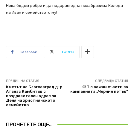
Нека бъдем добри и да подарим една незабравима Коледа
на Иван и семейството му!
Facebook
Twitter
ПРЕДИШНА СТАТИЯ
СЛЕДВАЩА СТАТИЯ
Кметът на Благоевград д-р
КЗП с важни съвети за
Атанас Камбитов с
кампанията „Черния петък“
поздравителен адрес за
Деня на християнското
семейство
ПРОЧЕТЕТЕ ОЩЕ..