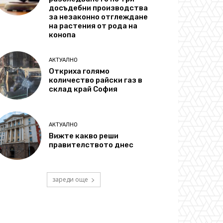
досъдебни производства
за незаконно отглеждане
на растения от рода на
конопа
АКТУАЛНО
Откриха голямо
количество райски газ в
склад край София
АКТУАЛНО
Вижте какво реши
правителството днес
зареди още