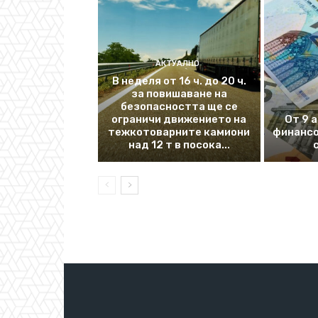
АКТУАЛНО
В неделя от 16 ч. до 20 ч.
за повишаване на
безопасността ще се
ограничи движението на
От 9 
тежкотоварните камиони
финансо
над 12 т в посока...