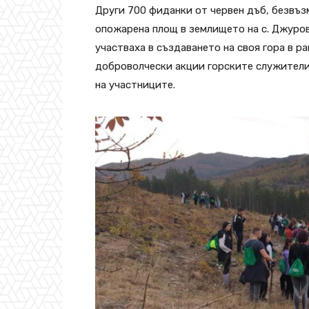
Други 700 фиданки от червен дъб, безвъ
опожарена площ в землището на с. Джуро
участваха в създаването на своя гора в р
доброволчески акции горските служители
на участниците.