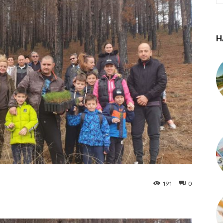
Н
191
0