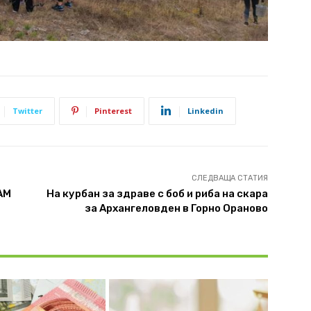
Twitter
Pinterest
Linkedin
СЛЕДВАЩА СТАТИЯ
АМ
На курбан за здраве с боб и риба на скара
за Архангеловден в Горно Ораново