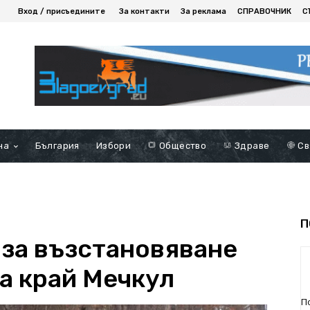
Вход / присъедините
За контакти
За реклама
СПРАВОЧНИК
С
на
България
Избори
Общество
Здраве
Св
П
 за възстановяване
а край Мечкул
П