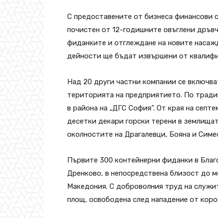
С предоставените от бизнеса финансови 
почистен от 12-годишните овъглени дръвч
фиданките и отглеждане на новите насаж
дейности ще бъдат извършени от квалиф
Над 20 други частни компании се включва
територията на предприятието. По тради
в района на „ДГС София”. От края на септ
десетки декари горски терени в землищата
околностите на Драгалевци, Бояна и Симе
Първите 300 контейнерни фиданки в Благо
Дренково, в непосредствена близост до 
Македония. С доброволния труд на служит
площ, освободена след нападение от коро