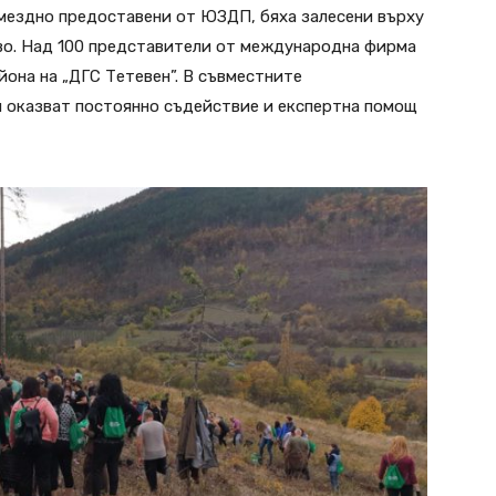
змездно предоставени от ЮЗДП, бяха залесени върху
во. Над 100 представители от международна фирма
айона на „ДГС Тетевен”. В съвместните
 оказват постоянно съдействие и експертна помощ