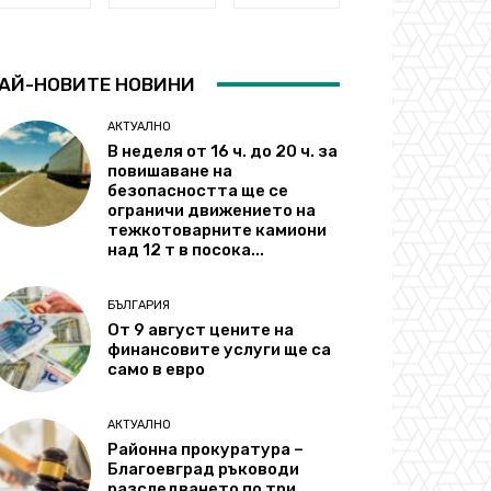
АЙ-НОВИТЕ НОВИНИ
АКТУАЛНО
В неделя от 16 ч. до 20 ч. за
повишаване на
безопасността ще се
ограничи движението на
тежкотоварните камиони
над 12 т в посока...
БЪЛГАРИЯ
От 9 август цените на
финансовите услуги ще са
само в евро
АКТУАЛНО
Районна прокуратура –
Благоевград ръководи
разследването по три