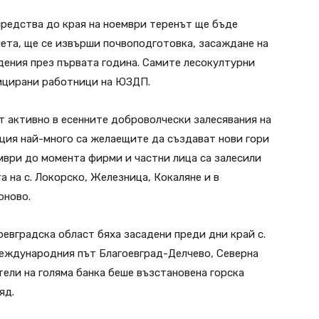
средства до края на ноември теренът ще бъде
ета, ще се извърши почвоподготовка, засаждане на
дения през първата година. Самите лесокултурни
ицирани работници на ЮЗДП.
т активно в есенните доброволчески залесявания на
ция най-много са желаещите да създават нови гори
ември до момента фирми и частни лица са залесили
 на с. Локорско, Железница, Кокаляне и в
оново.
евградска област бяха засадени преди дни край с.
международния път Благоевград-Делчево, Северна
ели на голяма банка беше възстановена горска
яд.