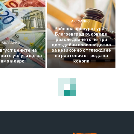
АКТУАЛНО
Районна прокуратура –
Благоевград ръководи
разследването по три
БЪЛГАРИЯ
досъдебни производства
август цените на
за незаконно отглеждане
вите услуги ще са
на растения от рода на
само в евро
конопа