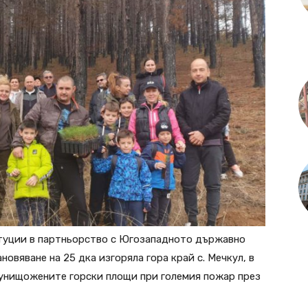
итуции в партньорство с Югозападното държавно
овяване на 25 дка изгоряла гора край с. Мечкул, в
т унищожените горски площи при големия пожар през