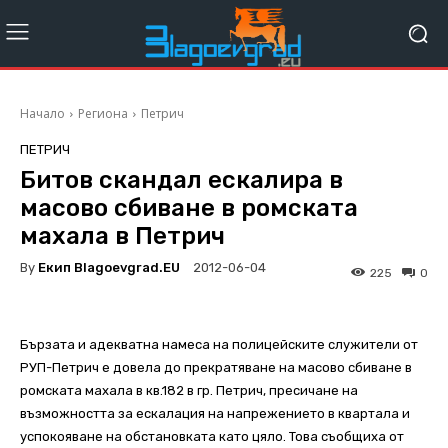
Начало
Региона
Петрич
ПЕТРИЧ
Битов скандал ескалира в
масово сбиване в ромската
махала в Петрич
By
Екип Blagoevgrad.EU
2012-06-04
225
0
Бързата и адекватна намеса на полицейските служители от
РУП-Петрич е довела до прекратяване на масово сбиване в
ромската махала в кв.182 в гр. Петрич, пресичане на
възможността за ескалация на напрежението в квартала и
успокояване на обстановката като цяло. Toва съобщиха от