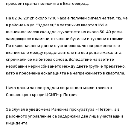
пресцентъра на полицията в Благоевград.
На 02.06.2012г. около 19:10 часа е получен сигнал на тел. 112, че
в района на ул. “Здравец” в петричкия квартал 182 е
възникнал масов скандал с участието на около 30-40 роми,
замерящи се с камъни, стъклени бутилки и тухлени отломки.
По първоначални данни е установено, че напрежението е
възникнало между представители на два рода в махалата,
спречкали се на битова основа. Вследствие на взетите
незабавни мерки сбиването между двете групи е прекатено,
като е пресечена ескалацията на напрежението в квартала.
Няма данни за пострадали лица и постъпили такива в
Спешен център при ЦСМП-гр.Петрич.
За случая е уведомена Районна прокуратура – Петрич, а в
районното управление са задържани две лица участващи в
инцидента.