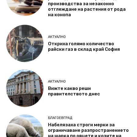
производства за незаконно
отглеждане на растения от рода
на конопа
АКТУАЛНО
Откриха голямо количество
райски газ в склад край София
АКТУАЛНО
Вижте какво реши
правителството днес
БЛАГОЕВГРАД
Набелязаха строги мерки за
ограничаване разпространението
на шарка по овцете и козите на